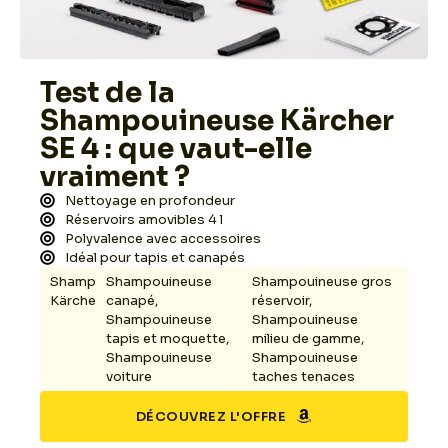
Test de la
Shampouineuse Kärcher
SE 4 : que vaut-elle
vraiment ?
Nettoyage en profondeur
Réservoirs amovibles 4 l
Polyvalence avec accessoires
Idéal pour tapis et canapés
Shampouineuse
Shampouineuse
Shampouineuse gros
Kärcher
canapé
,
réservoir
,
Shampouineuse
Shampouineuse
tapis et moquette
,
milieu de gamme
,
Shampouineuse
Shampouineuse
voiture
taches tenaces
DÉCOUVREZ L'OFFRE