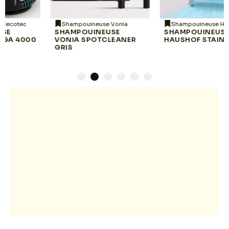
Shampouineuse Vonia
Shampouineuse Haushof
SHAMPOUINEUSE
SHAMPOUINEUSE
VONIA SPOTCLEANER
HAUSHOF STAINZAPPER
GRIS
1
2
3
4
5
6