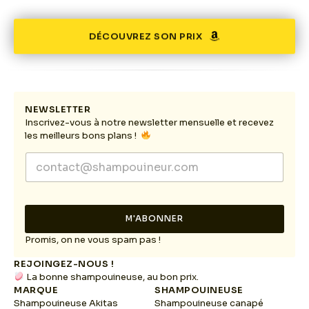
DÉCOUVREZ SON PRIX
NEWSLETTER
Inscrivez-vous à notre newsletter mensuelle et recevez
les meilleurs bons plans !
*
E
E
m
m
a
a
i
i
l
l
M'ABONNER
*
E
m
Promis, on ne vous spam pas !
a
REJOINGEZ-NOUS !
i
La bonne shampouineuse, au bon prix.
l
MARQUE
SHAMPOUINEUSE
Shampouineuse Akitas
Shampouineuse canapé