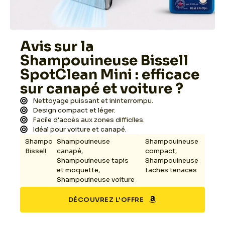
Avis sur la
Shampouineuse Bissell
SpotClean Mini : efficace
sur canapé et voiture ?
Nettoyage puissant et ininterrompu.
Design compact et léger.
Facile d'accès aux zones difficiles.
Idéal pour voiture et canapé.
Shampouineuse
Shampouineuse
Shampouineuse
Bissell
canapé
,
compact
,
Shampouineuse tapis
Shampouineuse
et moquette
,
taches tenaces
Shampouineuse voiture
DÉCOUVREZ L'OFFRE