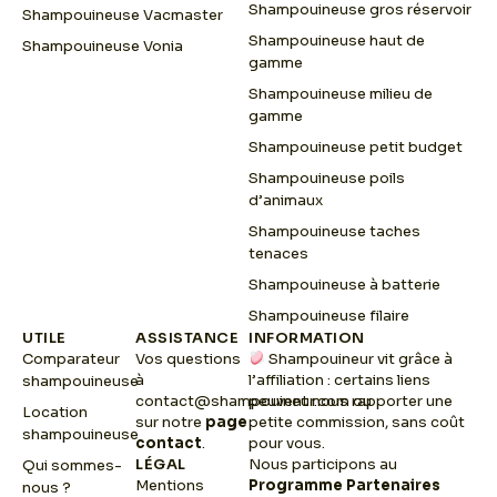
Shampouineuse gros réservoir
Shampouineuse Vacmaster
Shampouineuse haut de
Shampouineuse Vonia
gamme
Shampouineuse milieu de
gamme
Shampouineuse petit budget
Shampouineuse poils
d’animaux
Shampouineuse taches
tenaces
Shampouineuse à batterie
Shampouineuse filaire
UTILE
ASSISTANCE
INFORMATION
Comparateur
Vos questions
Shampouineur vit grâce à
à
l’affiliation : certains liens
shampouineuse
contact@shampouineur.com
peuvent nous rapporter une
ou
Location
sur notre
page
petite commission, sans coût
shampouineuse
contact
.
pour vous.
LÉGAL
Nous participons au
Qui sommes-
Mentions
Programme Partenaires
nous ?