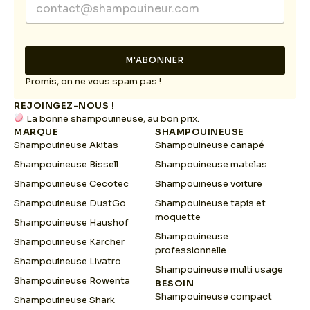
E
m
m
a
a
i
i
l
l
M'ABONNER
*
E
m
Promis, on ne vous spam pas !
a
REJOINGEZ-NOUS !
i
La bonne shampouineuse, au bon prix.
l
MARQUE
SHAMPOUINEUSE
Shampouineuse Akitas
Shampouineuse canapé
Shampouineuse Bissell
Shampouineuse matelas
Shampouineuse Cecotec
Shampouineuse voiture
Shampouineuse DustGo
Shampouineuse tapis et
moquette
Shampouineuse Haushof
Shampouineuse
Shampouineuse Kärcher
professionnelle
Shampouineuse Livatro
Shampouineuse multi usage
Shampouineuse Rowenta
BESOIN
Shampouineuse compact
Shampouineuse Shark