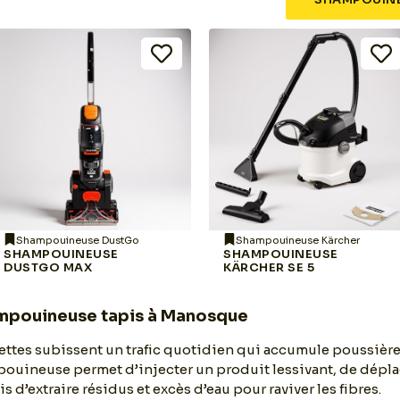
Shampouineuse DustGo
Shampouineuse Kärcher
SHAMPOUINEUSE
SHAMPOUINEUSE
DUSTGO MAX
KÄRCHER SE 5
mpouineuse tapis à Manosque
ettes subissent un trafic quotidien qui accumule poussières
ouineuse permet d’injecter un produit lessivant, de déplac
 d’extraire résidus et excès d’eau pour raviver les fibres.