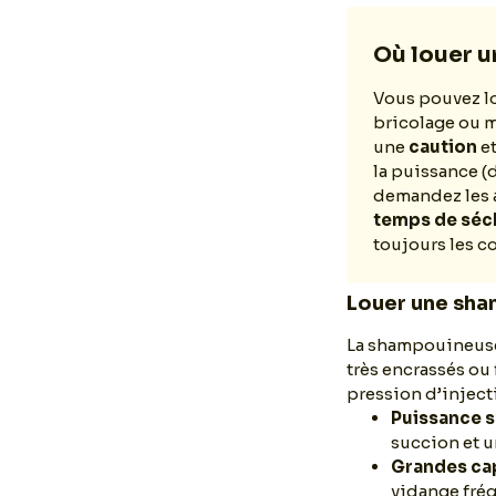
Où louer 
Vous pouvez lo
bricolage ou m
une
caution
et
la puissance (d
demandez les a
temps de séch
toujours les c
Louer une sha
La shampouineuse 
très encrassés ou
pression d’inject
Puissance 
succion et 
Grandes ca
vidange fré