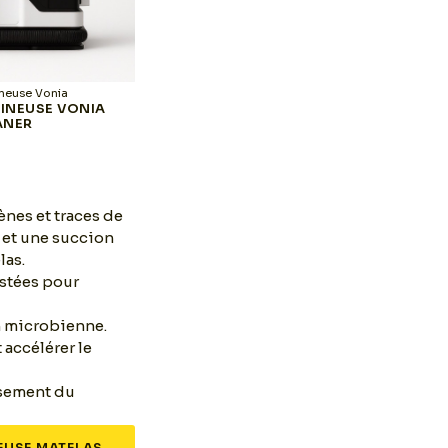
neuse Vonia
Shampouineuse Vonia
Sh
INEUSE VONIA
SHAMPOUINEUSE VONIA
SHA
ANER
SPOTCLEANER GRIS
HAU
ènes et traces de
 et une succion
las.
ustées pour
on microbienne.
 accélérer le
ssement du
USE MATELAS