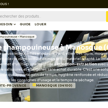
OUS !
BESOIN
GUIDE
LOUER
ampouineuse
•
Manosque
e shampouineuse à Manosque 
 poussières, taches et odeurs, l’entretien des tapis, moque
abitacle de votre voiture demande du matériel adapté. La loc
rmet d’utiliser une machine à
injection-extraction
avec 
re salissures et allergènes sans achat durable. C’est une so
urée qui apporte gain de temps, hygiène renforcée et réduc
ecter les consignes d’usage et le temps de séchage.
UTE-PROVENCE
MANOSQUE (04100)