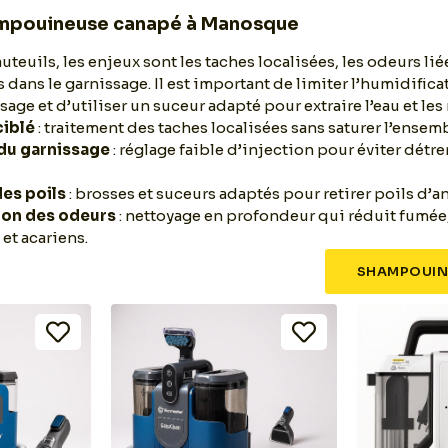
ampouineuse canapé à Manosque
uteuils, les enjeux sont les taches localisées, les odeurs li
s dans le garnissage. Il est important de limiter l’humidific
sage et d’utiliser un suceur adapté pour extraire l’eau et les
ciblé
: traitement des taches localisées sans saturer l’ensemb
du garnissage
: réglage faible d’injection pour éviter détr
des poils
: brosses et suceurs adaptés pour retirer poils d’a
ion des odeurs
: nettoyage en profondeur qui réduit fumée
 et acariens.
SHAMPOUIN