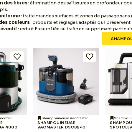
n des fibres
: élimination des salissures en profondeur po
pis.
uniforme
: traite grandes surfaces et zones de passage sans
des couleurs
: produits et réglages adaptés qui préservent l
réventif
: réduit l’usure liée au trafic en supprimant particul
SHAMPOU
ecotec
Shampouineuse Vacmaster
Shampoui
SE
SHAMPOUINEUSE
SHAMPOU
GA 4000
VACMASTER DSCB2401
SPOTCLE