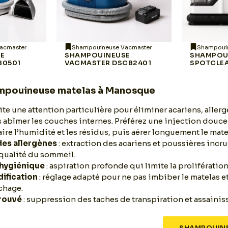
acmaster
Shampouineuse Vacmaster
Shampoui
SE
SHAMPOUINEUSE
SHAMPOU
B0501
VACMASTER DSCB2401
SPOTCLE
ampouineuse matelas à Manosque
te une attention particulière pour éliminer acariens, allerg
s abîmer les couches internes. Préférez une injection douce
aire l’humidité et les résidus, puis aérer longuement le mate
des allergènes
: extraction des acariens et poussières incr
 qualité du sommeil.
 hygiénique
: aspiration profonde qui limite la proliférati
dification
: réglage adapté pour ne pas imbiber le matelas et
chage.
trouvé
: suppression des taches de transpiration et assaini
SHAMPOUINE