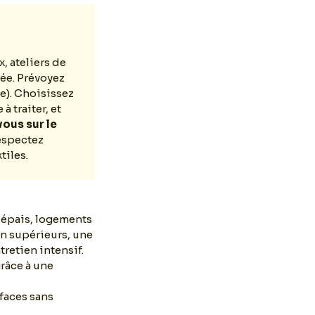
 ateliers de
ée. Prévoyez
ée). Choisissez
à traiter, et
ous sur le
spectez
tiles.
 épais, logements
on supérieurs, une
retien intensif.
grâce à une
rfaces sans