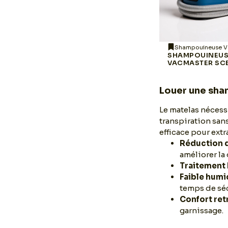
Shampouineuse Haushof
Shampouineuse V
IA
SHAMPOUINEUSE
SHAMPOUINEU
HAUSHOF STAINZAPPER
VACMASTER SC
Louer une sh
Le matelas nécessi
transpiration san
efficace pour extr
Réduction 
améliorer la
Traitement
Faible humi
temps de sé
Confort re
garnissage.