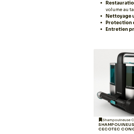
Restauratio
volume au ta
Nettoyage 
Protection 
Entretien p
Shampouineuse Haushof
Shampouineuse C
IA
SHAMPOUINEUSE
SHAMPOUINEU
HAUSHOF STAINZAPPER
CECOTEC CON