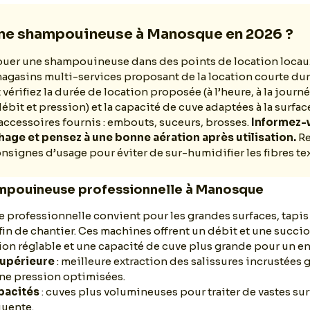
une shampouineuse à Manosque en 2026 ?
uer une shampouineuse dans des points de location locaux,
agasins multi-services proposant de la location courte dur
 vérifiez la durée de location proposée (à l’heure, à la journ
ébit et pression) et la capacité de cuve adaptées à la surface 
ccessoires fournis : embouts, suceurs, brosses.
Informez-v
age et pensez à une bonne aération après utilisation.
Re
onsignes d’usage pour éviter de sur-humidifier les fibres tex
mpouineuse professionnelle à Manosque
professionnelle convient pour les grandes surfaces, tapis
 fin de chantier. Ces machines offrent un débit et une succi
ion réglable et une capacité de cuve plus grande pour un ent
supérieure
: meilleure extraction des salissures incrustées 
une pression optimisées.
pacités
: cuves plus volumineuses pour traiter de vastes su
quente.