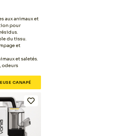
ées aux animaux et
ation pour
 résidus.
le du tissu.
empage et
nimaux et saletés.
, odeurs
EUSE CANAPÉ