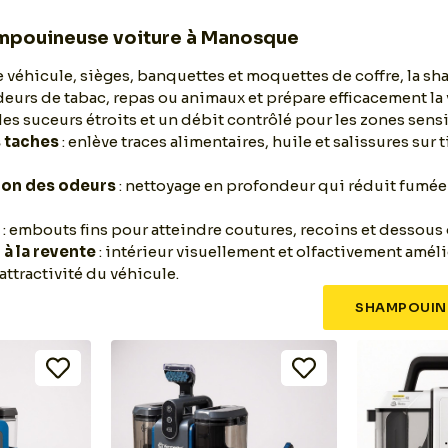
mpouineuse voiture à Manosque
de véhicule, sièges, banquettes et moquettes de coffre, la 
deurs de tabac, repas ou animaux et prépare efficacement la
des suceurs étroits et un débit contrôlé pour les zones sens
 taches
: enlève traces alimentaires, huile et salissures sur t
ion des odeurs
: nettoyage en profondeur qui réduit fumée
é
: embouts fins pour atteindre coutures, recoins et dessous 
 à la revente
: intérieur visuellement et olfactivement amél
attractivité du véhicule.
SHAMPOUIN