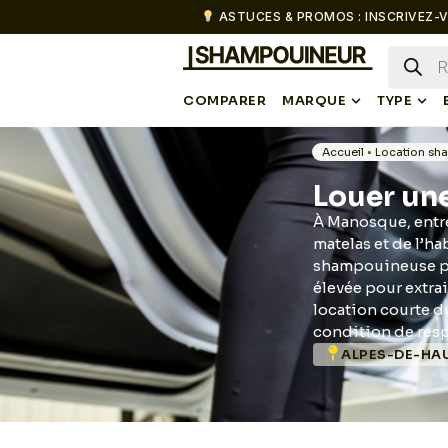
ASTUCES & PROMOS : INSCRIVEZ-V
COMPARER
MARQUE
TYPE
Accueil
•
Location sh
Louer un
À Manosque, entre
matelas et de l’h
shampouineuse pe
élevée pour extrai
location courte d
condition de resp
ALPES-DE-HA