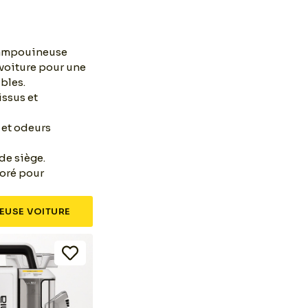
shampouineuse
 voiture pour une
ibles.
issus et
 et odeurs
de siège.
ioré pour
EUSE VOITURE