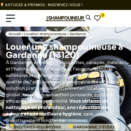
ASTUCES & PROMOS : INSCRIVEZ-VOUS !
0
Accueil
•
Location shampouineuse
•
Gardanne
Louer une shampouineuse à
Gardanne (13120)
À Gardanne, entre tapis, moquettes, canapés, matelas
et l’habitacle de votre voiture, l’accumulation de
salissures et d’allergènes réduit le confort et la
qualité de l’air. Louer une shampouineuse offre une
solution pratique pour un entretien localisé ou
global : injection-extraction puissante, succion
efficace et séchage contrôlé.
Vous obtenez un
nettoyage en profondeur, une réduction des
odeurs et une meilleure hygiène
, sans
investissement long terme.
BOUCHES-DU-RHÔNE
GARDANNE (13120)