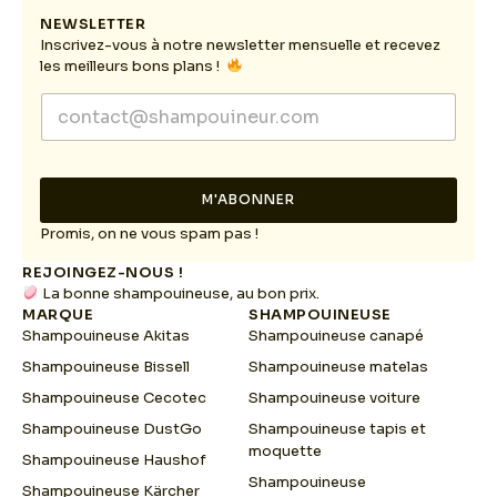
NEWSLETTER
Inscrivez-vous à notre newsletter mensuelle et recevez
les meilleurs bons plans !
E
E
m
m
a
a
i
i
l
l
E
M'ABONNER
*
m
a
Promis, on ne vous spam pas !
i
REJOINGEZ-NOUS !
l
La bonne shampouineuse, au bon prix.
E
MARQUE
SHAMPOUINEUSE
m
Shampouineuse Akitas
Shampouineuse canapé
a
i
Shampouineuse Bissell
Shampouineuse matelas
l
Shampouineuse Cecotec
Shampouineuse voiture
Shampouineuse DustGo
Shampouineuse tapis et
moquette
Shampouineuse Haushof
Shampouineuse
Shampouineuse Kärcher