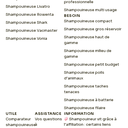
professionnelle
Shampouineuse Livatro
Shampouineuse multi usage
Shampouineuse Rowenta
BESOIN
Shampouineuse compact
Shampouineuse Shark
Shampouineuse gros réservoir
Shampouineuse Vacmaster
Shampouineuse haut de
Shampouineuse Vonia
gamme
Shampouineuse milieu de
gamme
Shampouineuse petit budget
Shampouineuse poils
d’animaux
Shampouineuse taches
tenaces
Shampouineuse à batterie
Shampouineuse filaire
UTILE
ASSISTANCE
INFORMATION
Comparateur
Vos questions
Shampouineur vit grâce à
à
l’affiliation : certains liens
shampouineuse