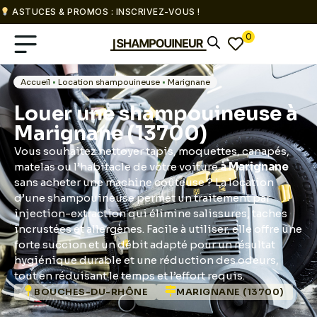
ASTUCES & PROMOS : INSCRIVEZ-VOUS !
0
Accueil
•
Location shampouineuse
•
Marignane
Louer une shampouineuse à
Marignane (13700)
Vous souhaitez nettoyer tapis, moquettes, canapés,
matelas ou l’habitacle de votre voiture
à Marignane
sans acheter une machine coûteuse ? La location
d’une shampouineuse permet un traitement par
injection-extraction qui élimine salissures, taches
incrustées et allergènes. Facile à utiliser, elle offre une
forte succion et un débit adapté pour un résultat
hygiénique durable et une réduction des odeurs,
tout en réduisant le temps et l’effort requis.
BOUCHES-DU-RHÔNE
MARIGNANE (13700)