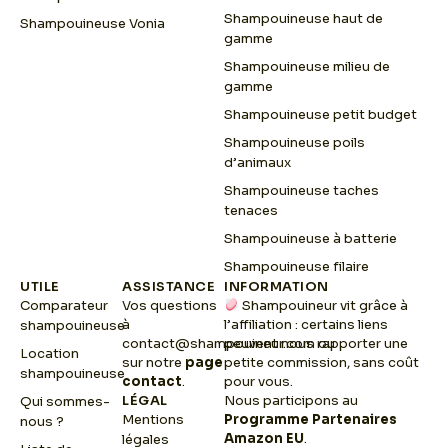
Shampouineuse haut de
Shampouineuse Vonia
gamme
Shampouineuse milieu de
gamme
Shampouineuse petit budget
Shampouineuse poils
d’animaux
Shampouineuse taches
tenaces
Shampouineuse à batterie
Shampouineuse filaire
UTILE
ASSISTANCE
INFORMATION
Comparateur
Vos questions
Shampouineur vit grâce à
à
l’affiliation : certains liens
shampouineuse
contact@shampouineur.com
peuvent nous rapporter une
ou
Location
sur notre
page
petite commission, sans coût
shampouineuse
contact
.
pour vous.
LÉGAL
Nous participons au
Qui sommes-
Mentions
Programme Partenaires
nous ?
Amazon EU
.
légales