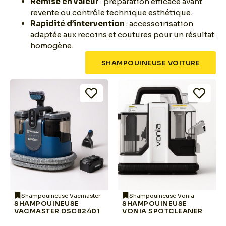
Remise en valeur
: préparation efficace avant
revente ou contrôle technique esthétique.
Rapidité d’intervention
: accessoirisation
adaptée aux recoins et coutures pour un résultat
homogène.
SHAMPOUINEUSE VOITURE
Shampouineuse Vacmaster
Shampouineuse Vonia
SHAMPOUINEUSE
SHAMPOUINEUSE
VACMASTER DSCB2401
VONIA SPOTCLEANER