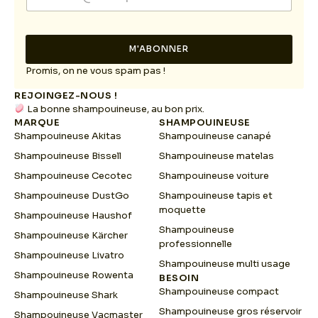
m
m
a
a
i
i
l
l
M'ABONNER
*
E
m
Promis, on ne vous spam pas !
a
REJOINGEZ-NOUS !
i
La bonne shampouineuse, au bon prix.
l
MARQUE
SHAMPOUINEUSE
Shampouineuse Akitas
Shampouineuse canapé
Shampouineuse Bissell
Shampouineuse matelas
Shampouineuse Cecotec
Shampouineuse voiture
Shampouineuse DustGo
Shampouineuse tapis et
moquette
Shampouineuse Haushof
Shampouineuse
Shampouineuse Kärcher
professionnelle
Shampouineuse Livatro
Shampouineuse multi usage
Shampouineuse Rowenta
BESOIN
Shampouineuse compact
Shampouineuse Shark
Shampouineuse gros réservoir
Shampouineuse Vacmaster