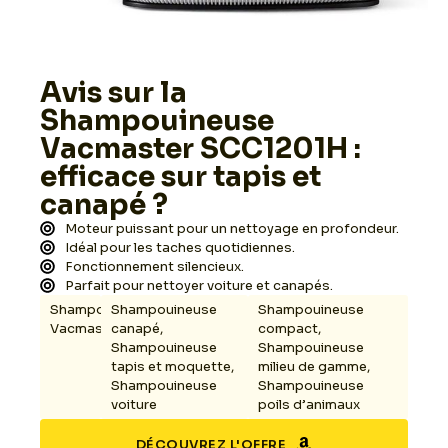
Avis sur la
Shampouineuse
Vacmaster SCC1201H :
efficace sur tapis et
canapé ?
Moteur puissant pour un nettoyage en profondeur.
Idéal pour les taches quotidiennes.
Fonctionnement silencieux.
Parfait pour nettoyer voiture et canapés.
Shampouineuse
Shampouineuse
Shampouineuse
Vacmaster
canapé
,
compact
,
Shampouineuse
Shampouineuse
tapis et moquette
,
milieu de gamme
,
Shampouineuse
Shampouineuse
voiture
poils d’animaux
DÉCOUVREZ L'OFFRE