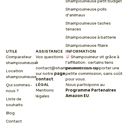
Shampouineuse petit budget
Shampouineuse poils
d’animaux
Shampouineuse taches
tenaces
Shampouineuse à batterie
Shampouineuse filaire
UTILE
ASSISTANCE
INFORMATION
Comparateur
Vos questions
Shampouineur vit grâce à
à
l’affiliation : certains liens
shampouineuse
contact@shampouineur.com
peuvent nous rapporter une
ou
Location
sur notre
page
petite commission, sans coût
shampouineuse
contact
.
pour vous.
LÉGAL
Nous participons au
Qui sommes-
Mentions
Programme Partenaires
nous ?
Amazon EU
.
légales
Liste de
souhaits
Blog
Contact