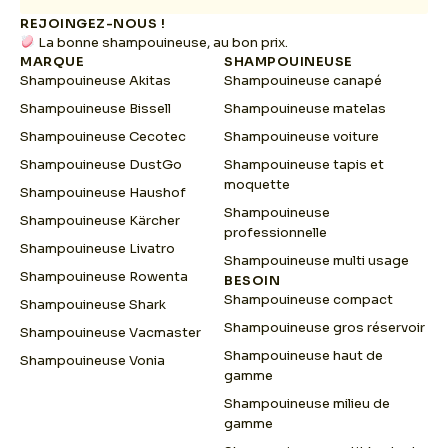
REJOINGEZ-NOUS !
La bonne shampouineuse, au bon prix.
MARQUE
SHAMPOUINEUSE
Shampouineuse Akitas
Shampouineuse canapé
Shampouineuse Bissell
Shampouineuse matelas
Shampouineuse Cecotec
Shampouineuse voiture
Shampouineuse DustGo
Shampouineuse tapis et
moquette
Shampouineuse Haushof
Shampouineuse
Shampouineuse Kärcher
professionnelle
Shampouineuse Livatro
Shampouineuse multi usage
Shampouineuse Rowenta
BESOIN
Shampouineuse compact
Shampouineuse Shark
Shampouineuse gros réservoir
Shampouineuse Vacmaster
Shampouineuse haut de
Shampouineuse Vonia
gamme
Shampouineuse milieu de
gamme