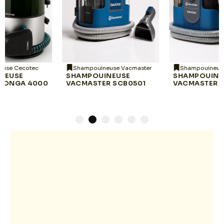
Shampouineuse Vacmaster
Shampouineuse Vacmaster
SHAMPOUINEUSE
SHAMPOUINEUSE
VACMASTER SCB0501
VACMASTER DSCB2401
1
2
3
4
5
6