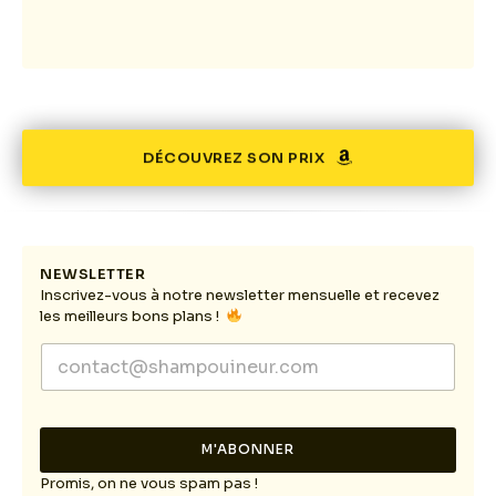
DÉCOUVREZ SON PRIX
NEWSLETTER
Inscrivez-vous à notre newsletter mensuelle et recevez
les meilleurs bons plans !
E
E
m
m
a
a
i
i
l
l
*
M'ABONNER
*
*
Promis, on ne vous spam pas !