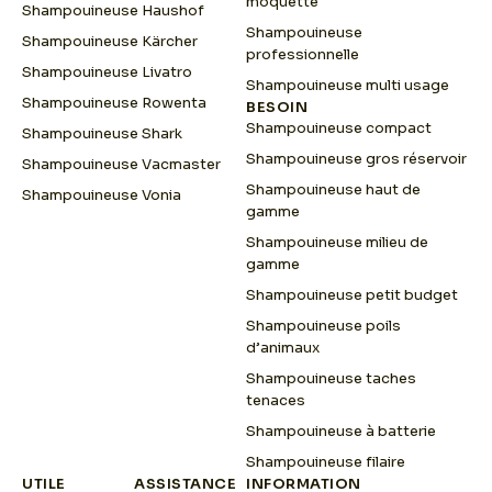
moquette
Shampouineuse Haushof
Shampouineuse
Shampouineuse Kärcher
professionnelle
Shampouineuse Livatro
Shampouineuse multi usage
Shampouineuse Rowenta
BESOIN
Shampouineuse compact
Shampouineuse Shark
Shampouineuse gros réservoir
Shampouineuse Vacmaster
Shampouineuse haut de
Shampouineuse Vonia
gamme
Shampouineuse milieu de
gamme
Shampouineuse petit budget
Shampouineuse poils
d’animaux
Shampouineuse taches
tenaces
Shampouineuse à batterie
Shampouineuse filaire
UTILE
ASSISTANCE
INFORMATION