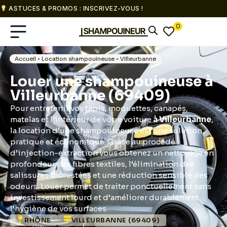
ASTUCES & PROMOS : INSCRIVEZ-VOUS !
0
Accueil
•
Location shampouineuse
•
Villeurbanne
Louer une shampouineuse à
Villeurbanne (69409)
Pour entretenir vos tapis, moquettes, canapés,
matelas et l’intérieur de votre voiture
à Villeurbanne
,
la location d’une shampouineuse est une solution
pratique et économique. Grâce au procédé
d’injection-extraction vous obtenez un nettoyage en
profondeur des fibres textiles, l’élimination des
salissures incrustées et une réduction sensible des
odeurs. Louer permet de traiter ponctuellement sans
investissement lourd et d’améliorer durablement
l’hygiène de vos surfaces.
RHÔNE
VILLEURBANNE (69409)