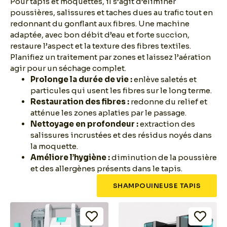
Pour tapis et moquettes, il s’agit d’éliminer
poussières, salissures et taches dues au trafic tout en
redonnant du gonflant aux fibres. Une machine
adaptée, avec bon débit d’eau et forte succion,
restaure l’aspect et la texture des fibres textiles.
Planifiez un traitement par zones et laissez l’aération
agir pour un séchage complet.
Prolonge la durée de vie :
enlève saletés et
particules qui usent les fibres sur le long terme.
Restauration des fibres :
redonne du relief et
atténue les zones aplaties par le passage.
Nettoyage en profondeur :
extraction des
salissures incrustées et des résidus noyés dans
la moquette.
Améliore l’hygiène :
diminution de la poussière
et des allergènes présents dans le tapis.
SHAMPOUINEUSE TAPIS