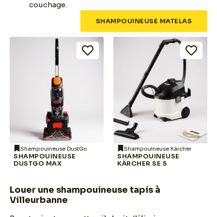
couchage.
SHAMPOUINEUSE MATELAS
Shampouineuse DustGo
Shampouineuse Kärcher
SHAMPOUINEUSE
SHAMPOUINEUSE
DUSTGO MAX
KÄRCHER SE 5
Louer une shampouineuse tapis à
Villeurbanne