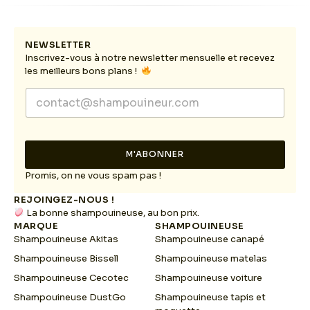
NEWSLETTER
Inscrivez-vous à notre newsletter mensuelle et recevez
les meilleurs bons plans !
E
E
m
m
a
a
i
i
l
l
E
M'ABONNER
*
m
a
Promis, on ne vous spam pas !
i
REJOINGEZ-NOUS !
l
La bonne shampouineuse, au bon prix.
E
MARQUE
SHAMPOUINEUSE
m
Shampouineuse Akitas
Shampouineuse canapé
a
i
Shampouineuse Bissell
Shampouineuse matelas
l
Shampouineuse Cecotec
Shampouineuse voiture
Shampouineuse DustGo
Shampouineuse tapis et