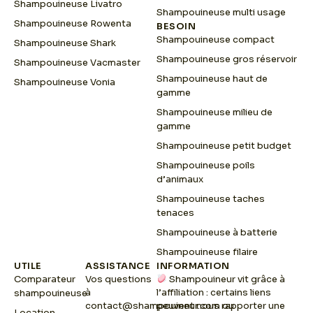
Shampouineuse Livatro
Shampouineuse multi usage
Shampouineuse Rowenta
BESOIN
Shampouineuse compact
Shampouineuse Shark
Shampouineuse gros réservoir
Shampouineuse Vacmaster
Shampouineuse haut de
Shampouineuse Vonia
gamme
Shampouineuse milieu de
gamme
Shampouineuse petit budget
Shampouineuse poils
d’animaux
Shampouineuse taches
tenaces
Shampouineuse à batterie
Shampouineuse filaire
UTILE
ASSISTANCE
INFORMATION
Comparateur
Vos questions
Shampouineur vit grâce à
à
l’affiliation : certains liens
shampouineuse
contact@shampouineur.com
peuvent nous rapporter une
ou
Location