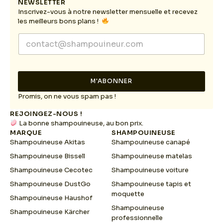
NEWSLETTER
Inscrivez-vous à notre newsletter mensuelle et recevez
les meilleurs bons plans !
E
E
m
m
a
a
i
i
l
l
E
M'ABONNER
*
m
a
Promis, on ne vous spam pas !
i
REJOINGEZ-NOUS !
l
La bonne shampouineuse, au bon prix.
E
MARQUE
SHAMPOUINEUSE
m
Shampouineuse Akitas
Shampouineuse canapé
a
i
Shampouineuse Bissell
Shampouineuse matelas
l
Shampouineuse Cecotec
Shampouineuse voiture
Shampouineuse DustGo
Shampouineuse tapis et
moquette
Shampouineuse Haushof
Shampouineuse
Shampouineuse Kärcher
professionnelle