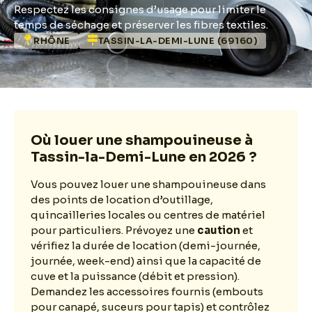
Respectez les consignes d’usage pour limiter le
temps de séchage et préserver les fibres textiles.
RHÔNE
TASSIN-LA-DEMI-LUNE (69160)
Où louer une shampouineuse à
Tassin-la-Demi-Lune en 2026 ?
Vous pouvez louer une shampouineuse dans
des points de location d’outillage,
quincailleries locales ou centres de matériel
pour particuliers. Prévoyez une
caution
et
vérifiez la durée de location (demi-journée,
journée, week-end) ainsi que la capacité de
cuve et la puissance (débit et pression).
Demandez les accessoires fournis (embouts
pour canapé, suceurs pour tapis) et contrôlez