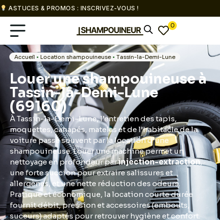
ASTUCES & PROMOS : INSCRIVEZ-VOUS !
0
Accueil
•
Location shampouineuse
•
Tassin-la-Demi-Lune
Louer une shampouineuse à
Tassin-la-Demi-Lune
(69160)
À Tassin-la-Demi-Lune, l’entretien des tapis,
moquettes, canapés, matelas et de l’habitacle de la
voiture passe souvent par la location d’une
shampouineuse. Louer une machine permet un
nettoyage en profondeur par
injection-extraction
,
une forte succion pour extraire salissures et
allergènes, et une nette réduction des odeurs.
Pratique et économique, la location courte durée
fournit débit, pression et accessoires (embouts,
suceurs) adaptés pour retrouver hygiène et confort.