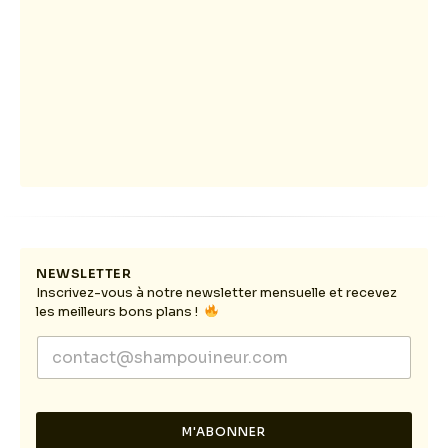
NEWSLETTER
Inscrivez-vous à notre newsletter mensuelle et recevez
les meilleurs bons plans !
E
E
m
m
a
a
i
i
l
l
E
M'ABONNER
*
m