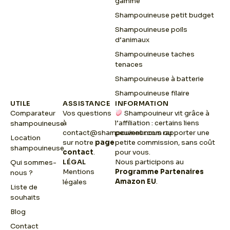
gamme
Shampouineuse petit budget
Shampouineuse poils
d’animaux
Shampouineuse taches
tenaces
Shampouineuse à batterie
Shampouineuse filaire
UTILE
ASSISTANCE
INFORMATION
Comparateur
Vos questions
Shampouineur vit grâce à
à
l’affiliation : certains liens
shampouineuse
contact@shampouineur.com
peuvent nous rapporter une
ou
Location
sur notre
page
petite commission, sans coût
shampouineuse
contact
.
pour vous.
LÉGAL
Nous participons au
Qui sommes-
Mentions
Programme Partenaires
nous ?
Amazon EU
.
légales
Liste de
souhaits
Blog
Contact