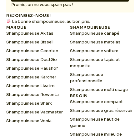
a
Promis, on ne vous spam pas !
i
REJOINGEZ-NOUS !
l
La bonne shampouineuse, au bon prix.
*
MARQUE
SHAMPOUINEUSE
Shampouineuse Akitas
Shampouineuse canapé
Shampouineuse Bissell
Shampouineuse matelas
Shampouineuse Cecotec
Shampouineuse voiture
Shampouineuse DustGo
Shampouineuse tapis et
moquette
Shampouineuse Haushof
Shampouineuse
Shampouineuse Kärcher
professionnelle
Shampouineuse Livatro
Shampouineuse multi usage
Shampouineuse Rowenta
BESOIN
Shampouineuse compact
Shampouineuse Shark
Shampouineuse gros réservoir
Shampouineuse Vacmaster
Shampouineuse haut de
Shampouineuse Vonia
gamme
Shampouineuse milieu de