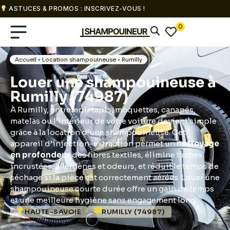
ASTUCES & PROMOS : INSCRIVEZ-VOUS !
0
Accueil
•
Location shampouineuse
•
Rumilly
Louer une shampouineuse à
Rumilly (74987)
À Rumilly, entretenir tapis, moquettes, canapés,
matelas ou l’intérieur de votre voiture devient simple
grâce à la location d’une shampouineuse. Cet
appareil d’injection-extraction permet un
nettoyage
en profondeur
des fibres textiles, élimine taches
incrustées, allergènes et odeurs, et réduit le temps de
séchage si la pièce est correctement aérées. Louer une
shampouineuse courte durée offre un gain de temps
et une meilleure hygiène sans engagement long.
HAUTE-SAVOIE
RUMILLY (74987)