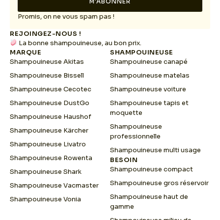
M'ABONNER
*
m
a
Promis, on ne vous spam pas !
i
REJOINGEZ-NOUS !
l
La bonne shampouineuse, au bon prix.
E
MARQUE
SHAMPOUINEUSE
m
Shampouineuse Akitas
Shampouineuse canapé
a
i
Shampouineuse Bissell
Shampouineuse matelas
l
Shampouineuse Cecotec
Shampouineuse voiture
Shampouineuse DustGo
Shampouineuse tapis et
moquette
Shampouineuse Haushof
Shampouineuse
Shampouineuse Kärcher
professionnelle
Shampouineuse Livatro
Shampouineuse multi usage
Shampouineuse Rowenta
BESOIN
Shampouineuse compact
Shampouineuse Shark
Shampouineuse gros réservoir
Shampouineuse Vacmaster
Shampouineuse haut de
Shampouineuse Vonia
gamme