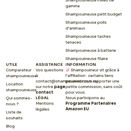
Shampouineuse milieu de
gamme
Shampouineuse petit budget
Shampouineuse poils
d’animaux
Shampouineuse taches
tenaces
Shampouineuse à batterie
Shampouineuse filaire
UTILE
ASSISTANCE
INFORMATION
Comparateur
Vos questions
Shampouineur vit grâce à
à
l’affiliation : certains liens
shampouineuse
contact@shampouineur.com
peuvent nous rapporter une
ou
Location
sur notre
page
petite commission, sans coût
shampouineuse
contact
.
pour vous.
LÉGAL
Nous participons au
Qui sommes-
Mentions
Programme Partenaires
nous ?
Amazon EU
.
légales
Liste de
souhaits
Blog