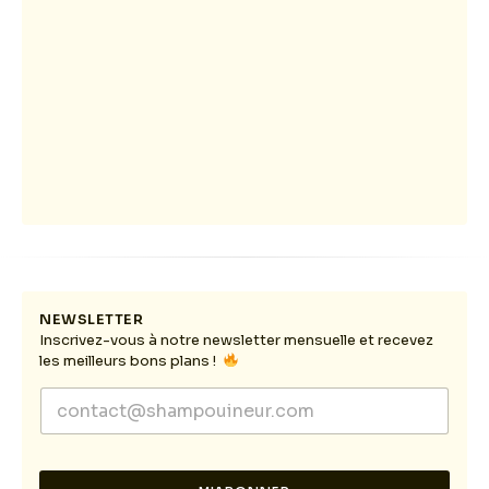
NEWSLETTER
Inscrivez-vous à notre newsletter mensuelle et recevez
les meilleurs bons plans !
E
E
m
m
a
a
i
i
l
l
E