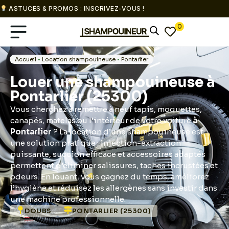
ASTUCES & PROMOS : INSCRIVEZ-VOUS !
0
Accueil
•
Location shampouineuse
•
Pontarlier
Louer une shampouineuse à
Pontarlier (25300)
Vous cherchez à remettre à neuf tapis, moquettes,
canapés, matelas ou l’intérieur de votre voiture
à
Pontarlier
? La location d’une shampouineuse est
une solution pratique : injection-extraction
puissante, succion efficace et accessoires adaptés
permettent d’éliminer salissures, taches incrustées et
odeurs. En louant, vous gagnez du temps, améliorez
l’hygiène et réduisez les allergènes sans investir dans
une machine professionnelle.
DOUBS
PONTARLIER (25300)