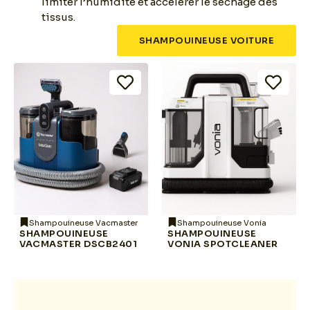
limiter l’humidité et accélérer le séchage des
tissus.
SHAMPOUINEUSE VOITURE
Shampouineuse Vacmaster
Shampouineuse Vonia
SHAMPOUINEUSE
SHAMPOUINEUSE
VACMASTER DSCB2401
VONIA SPOTCLEANER