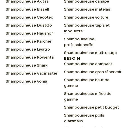
Shampouineuse Akitas
Shampouineuse canapé
Shampouineuse Bissell
Shampouineuse matelas
Shampouineuse Cecotec
Shampouineuse voiture
Shampouineuse DustGo
Shampouineuse tapis et
moquette
Shampouineuse Haushof
Shampouineuse
Shampouineuse Kärcher
professionnelle
Shampouineuse Livatro
Shampouineuse multi usage
Shampouineuse Rowenta
BESOIN
Shampouineuse compact
Shampouineuse Shark
Shampouineuse gros réservoir
Shampouineuse Vacmaster
Shampouineuse haut de
Shampouineuse Vonia
gamme
Shampouineuse milieu de
gamme
Shampouineuse petit budget
Shampouineuse poils
d’animaux