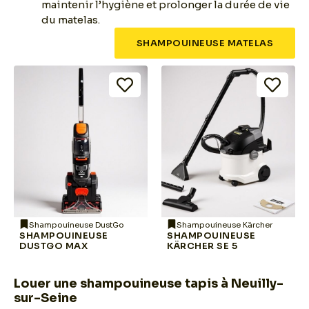
maintenir l’hygiène et prolonger la durée de vie
du matelas.
SHAMPOUINEUSE MATELAS
Shampouineuse DustGo
Shampouineuse Kärcher
SHAMPOUINEUSE
SHAMPOUINEUSE
DUSTGO MAX
KÄRCHER SE 5
Louer une shampouineuse tapis à Neuilly-
sur-Seine