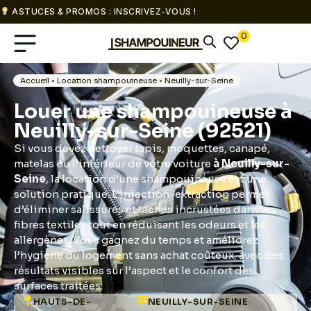
ASTUCES & PROMOS : INSCRIVEZ-VOUS !
0
Accueil
•
Location shampouineuse
•
Neuilly-sur-Seine
Louer une shampouineuse à
Neuilly-sur-Seine (92521)
Si vous devez nettoyer tapis, moquettes, canapé,
matelas ou l’intérieur de votre voiture
à Neuilly-sur-
Seine
, la location d’une shampouineuse est une
solution pratique. L’injection-extraction permet
d’éliminer salissures et taches incrustées dans les
fibres textiles tout en réduisant les odeurs et les
allergènes. Vous gagnez du temps et améliorez
l’hygiène du logement sans achat coûteux, avec des
résultats visibles sur l’aspect et le confort des
surfaces traitées.
HAUTS-DE-
NEUILLY-SUR-SEINE