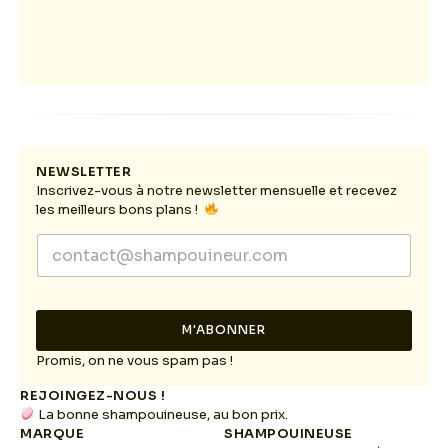
NEWSLETTER
Inscrivez-vous à notre newsletter mensuelle et recevez
les meilleurs bons plans !
E
E
m
m
a
a
i
i
l
l
E
M'ABONNER
*
m
a
Promis, on ne vous spam pas !
i
REJOINGEZ-NOUS !
l
La bonne shampouineuse, au bon prix.
*
MARQUE
SHAMPOUINEUSE