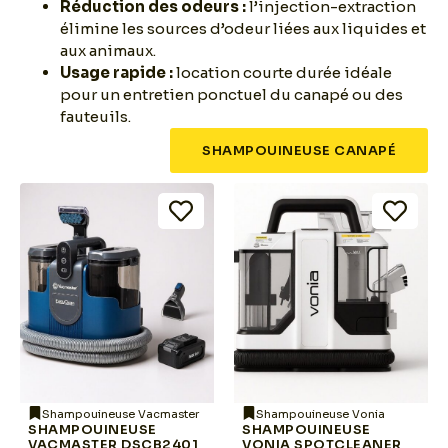
Réduction des odeurs :
l’injection-extraction
élimine les sources d’odeur liées aux liquides et
aux animaux.
Usage rapide :
location courte durée idéale
pour un entretien ponctuel du canapé ou des
fauteuils.
SHAMPOUINEUSE CANAPÉ
Shampouineuse Vacmaster
Shampouineuse Vonia
SHAMPOUINEUSE
SHAMPOUINEUSE
VACMASTER DSCB2401
VONIA SPOTCLEANER