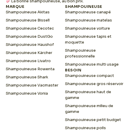
La bonne shampouineuse, au bon prix.
E
MARQUE
SHAMPOUINEUSE
m
Shampouineuse Akitas
Shampouineuse canapé
a
i
Shampouineuse Bissell
Shampouineuse matelas
l
Shampouineuse Cecotec
Shampouineuse voiture
Shampouineuse DustGo
Shampouineuse tapis et
moquette
Shampouineuse Haushof
Shampouineuse
Shampouineuse Kärcher
professionnelle
Shampouineuse Livatro
Shampouineuse multi usage
Shampouineuse Rowenta
BESOIN
Shampouineuse compact
Shampouineuse Shark
Shampouineuse gros réservoir
Shampouineuse Vacmaster
Shampouineuse haut de
Shampouineuse Vonia
gamme
Shampouineuse milieu de
gamme
Shampouineuse petit budget
Shampouineuse poils