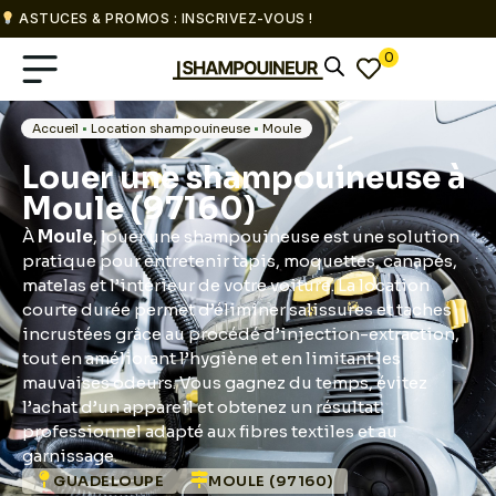
ASTUCES & PROMOS : INSCRIVEZ-VOUS !
0
Accueil
•
Location shampouineuse
•
Moule
Louer une shampouineuse à
Moule (97160)
À
Moule
, louer une shampouineuse est une solution
pratique pour entretenir tapis, moquettes, canapés,
matelas et l’intérieur de votre voiture. La location
courte durée permet d’éliminer salissures et taches
incrustées grâce au procédé d’injection-extraction,
tout en améliorant l’hygiène et en limitant les
mauvaises odeurs. Vous gagnez du temps, évitez
l’achat d’un appareil et obtenez un résultat
professionnel adapté aux fibres textiles et au
garnissage.
GUADELOUPE
MOULE (97160)