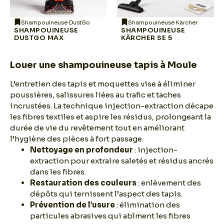
Shampouineuse DustGo
Shampouineuse Kärcher
SHAMPOUINEUSE
SHAMPOUINEUSE
DUSTGO MAX
KÄRCHER SE 5
Louer une shampouineuse tapis à Moule
L’entretien des tapis et moquettes vise à éliminer
poussières, salissures liées au trafic et taches
incrustées. La technique injection-extraction décape
les fibres textiles et aspire les résidus, prolongeant la
durée de vie du revêtement tout en améliorant
l’hygiène des pièces à fort passage.
Nettoyage en profondeur
: injection-
extraction pour extraire saletés et résidus ancrés
dans les fibres.
Restauration des couleurs
: enlèvement des
dépôts qui ternissent l’aspect des tapis.
Prévention de l’usure
: élimination des
particules abrasives qui abîment les fibres