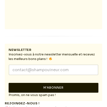
NEWSLETTER
Inscrivez-vous à notre newsletter mensuelle et recevez
les meilleurs bons plans !
E
E
m
m
a
a
i
i
l
l
E
M'ABONNER
*
m
a
Promis, on ne vous spam pas !
i
REJOINGEZ-NOUS !
l