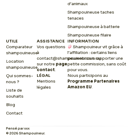
d’animaux
Shampouineuse taches
tenaces
Shampouineuse à batterie
Shampouineuse filaire
UTILE
ASSISTANCE
INFORMATION
Comparateur
Vos questions
Shampouineur vit grâce à
à
l’affiliation : certains liens
shampouineuse
contact@shampouineur.com
peuvent nous rapporter une
ou
Location
sur notre
page
petite commission, sans coût
shampouineuse
contact
.
pour vous.
LÉGAL
Nous participons au
Qui sommes-
Mentions
Programme Partenaires
nous ?
Amazon EU
.
légales
Liste de
souhaits
Blog
Contact
Pensé par xxx
© 2026 Shampouineur.