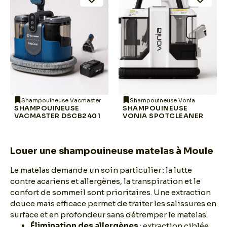
Shampouineuse Vacmaster
Shampouineuse Vonia
SHAMPOUINEUSE
SHAMPOUINEUSE
VACMASTER DSCB2401
VONIA SPOTCLEANER
Louer une shampouineuse matelas à Moule
Le matelas demande un soin particulier : la lutte
contre acariens et allergènes, la transpiration et le
confort de sommeil sont prioritaires. Une extraction
douce mais efficace permet de traiter les salissures en
surface et en profondeur sans détremper le matelas.
Élimination des allergènes
: extraction ciblée