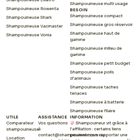
Shampouineuse multi usage
Shampouineuse Rowenta
BESOIN
Shampouineuse compact
Shampouineuse Shark
Shampouineuse gros réservoir
Shampouineuse Vacmaster
Shampouineuse haut de
Shampouineuse Vonia
gamme
Shampouineuse milieu de
gamme
Shampouineuse petit budget
Shampouineuse poils
d’animaux
Shampouineuse taches
tenaces
Shampouineuse à batterie
Shampouineuse filaire
UTILE
ASSISTANCE
INFORMATION
Comparateur
Vos questions
Shampouineur vit grâce à
à
l’affiliation : certains liens
shampouineuse
contact@shampouineur.com
peuvent nous rapporter une
ou
Location