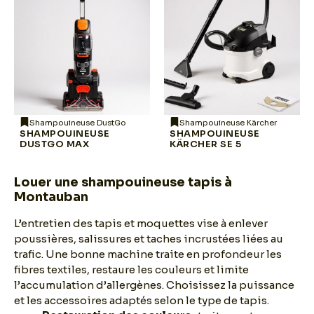
Shampouineuse DustGo
Shampouineuse Kärcher
SHAMPOUINEUSE
SHAMPOUINEUSE
DUSTGO MAX
KÄRCHER SE 5
Louer une shampouineuse tapis à
Montauban
L’entretien des tapis et moquettes vise à enlever
poussières, salissures et taches incrustées liées au
trafic. Une bonne machine traite en profondeur les
fibres textiles, restaure les couleurs et limite
l’accumulation d’allergènes. Choisissez la puissance
et les accessoires adaptés selon le type de tapis.