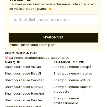
Inscrivez-vous à notre newsletter mensuelle et recevez
les meilleurs bons plans !
E
E
m
m
a
a
i
i
l
l
E
M'ABONNER
*
m
a
Promis, on ne vous spam pas !
i
REJOINGEZ-NOUS !
l
La bonne shampouineuse, au bon prix.
E
MARQUE
SHAMPOUINEUSE
m
Shampouineuse Akitas
Shampouineuse canapé
a
i
Shampouineuse Bissell
Shampouineuse matelas
l
Shampouineuse Cecotec
Shampouineuse voiture
Shampouineuse DustGo
Shampouineuse tapis et
moquette
Shampouineuse Haushof
Shampouineuse
Shampouineuse Kärcher
professionnelle
Shampouineuse Livatro