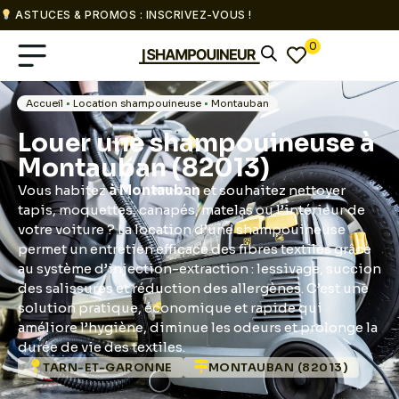
ASTUCES & PROMOS : INSCRIVEZ-VOUS !
0
Accueil
•
Location shampouineuse
•
Montauban
Louer une shampouineuse à
Montauban (82013)
Vous habitez
à Montauban
et souhaitez nettoyer
tapis, moquettes, canapés, matelas ou l’intérieur de
votre voiture ? La location d’une shampouineuse
permet un entretien efficace des fibres textiles grâce
au système d’injection-extraction : lessivage, succion
des salissures et réduction des allergènes. C’est une
solution pratique, économique et rapide qui
améliore l’hygiène, diminue les odeurs et prolonge la
durée de vie des textiles.
TARN-ET-GARONNE
MONTAUBAN (82013)