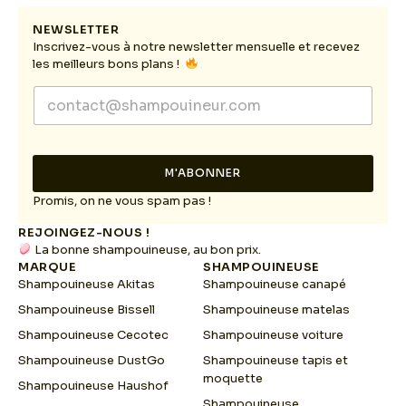
NEWSLETTER
Inscrivez-vous à notre newsletter mensuelle et recevez
les meilleurs bons plans !
E
E
m
m
a
a
i
i
l
l
*
M'ABONNER
*
*
Promis, on ne vous spam pas !
REJOINGEZ-NOUS !
La bonne shampouineuse, au bon prix.
MARQUE
SHAMPOUINEUSE
Shampouineuse Akitas
Shampouineuse canapé
Shampouineuse Bissell
Shampouineuse matelas
Shampouineuse Cecotec
Shampouineuse voiture
Shampouineuse DustGo
Shampouineuse tapis et
moquette
Shampouineuse Haushof
Shampouineuse