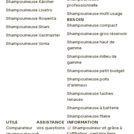
Shampouineuse Kärcher
professionnelle
Shampouineuse Livatro
Shampouineuse multi usage
Shampouineuse Rowenta
BESOIN
Shampouineuse compact
Shampouineuse Shark
Shampouineuse gros réservoir
Shampouineuse Vacmaster
Shampouineuse haut de
Shampouineuse Vonia
gamme
Shampouineuse milieu de
gamme
Shampouineuse petit budget
Shampouineuse poils
d’animaux
Shampouineuse taches
tenaces
Shampouineuse à batterie
Shampouineuse filaire
UTILE
ASSISTANCE
INFORMATION
Comparateur
Vos questions
Shampouineur vit grâce à
à
l’affiliation : certains liens
shampouineuse