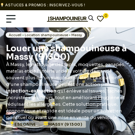
ASTUCES & PROMOS : INSCRIVEZ-VOUS !
0
Accueil
•
Location shampouineuse
•
Massy
Louer une shampouineuse à
Massy (91300)
À Massy, le nettoyage des tapis, moquettes, canapés,
matelas et de l’intérieur de la voiture demande
souvent plus qu’un simple aspirateur. La location
d’une shampouineuse permet une action par
injection-extraction
qui enlève salissures, taches
incrustées et odeurs, tout en améliorant l’hygiène et
réduisant les allergènes. Cette solution pratique,
économique et rapide est idéale pour un entretien
ponctuel ou avant une mise en vente du véhicule.
ESSONNE
MASSY (91300)