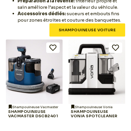
Préparation à la revente:
intérieur propre et
sain améliore l’aspect et la valeur du véhicule.
Accessoires dédiés:
suceurs et embouts fins
pour zones étroites et couture des banquettes.
SHAMPOUINEUSE VOITURE
Shampouineuse Vacmaster
Shampouineuse Vonia
SHAMPOUINEUSE
SHAMPOUINEUSE
VACMASTER DSCB2401
VONIA SPOTCLEANER