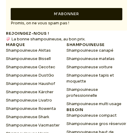
i
i
l
l
*
M'ABONNER
*
*
Promis, on ne vous spam pas !
REJOINGEZ-NOUS !
La bonne shampouineuse, au bon prix.
MARQUE
SHAMPOUINEUSE
Shampouineuse Akitas
Shampouineuse canapé
Shampouineuse Bissell
Shampouineuse matelas
Shampouineuse Cecotec
Shampouineuse voiture
Shampouineuse DustGo
Shampouineuse tapis et
moquette
Shampouineuse Haushof
Shampouineuse
Shampouineuse Kärcher
professionnelle
Shampouineuse Livatro
Shampouineuse multi usage
Shampouineuse Rowenta
BESOIN
Shampouineuse compact
Shampouineuse Shark
Shampouineuse gros réservoir
Shampouineuse Vacmaster
Shampouineuse haut de