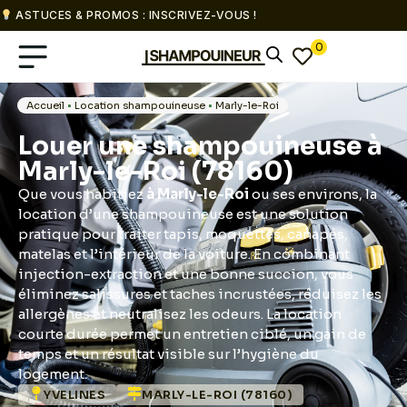
ASTUCES & PROMOS : INSCRIVEZ-VOUS !
0
Accueil
•
Location shampouineuse
•
Marly-le-Roi
Louer une shampouineuse à
Marly-le-Roi (78160)
Que vous habitiez
à Marly-le-Roi
ou ses environs, la
location d’une shampouineuse est une solution
pratique pour traiter tapis, moquettes, canapés,
matelas et l’intérieur de la voiture. En combinant
injection-extraction et une bonne succion, vous
éliminez salissures et taches incrustées, réduisez les
allergènes et neutralisez les odeurs. La location
courte durée permet un entretien ciblé, un gain de
temps et un résultat visible sur l’hygiène du
logement.
YVELINES
MARLY-LE-ROI (78160)