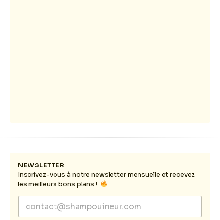
NEWSLETTER
Inscrivez-vous à notre newsletter mensuelle et recevez
les meilleurs bons plans !
E
E
m
m
a
a