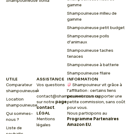
Shampouineuse Vonia
gamme
Shampouineuse milieu de
gamme
Shampouineuse petit budget
Shampouineuse poils
d’animaux
Shampouineuse taches
tenaces
Shampouineuse à batterie
Shampouineuse filaire
UTILE
ASSISTANCE
INFORMATION
Comparateur
Vos questions
Shampouineur vit grâce à
à
l’affiliation : certains liens
shampouineuse
contact@shampouineur.com
peuvent nous rapporter une
ou
Location
sur notre
page
petite commission, sans coût
shampouineuse
contact
.
pour vous.
LÉGAL
Nous participons au
Qui sommes-
Mentions
Programme Partenaires
nous ?
Amazon EU
.
légales
Liste de
souhaits