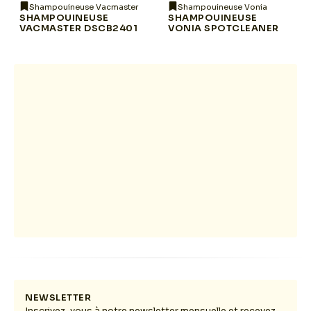
Shampouineuse Vacmaster
Shampouineuse Vonia
SHAMPOUINEUSE
SHAMPOUINEUSE
VACMASTER DSCB2401
VONIA SPOTCLEANER
NEWSLETTER
Inscrivez-vous à notre newsletter mensuelle et recevez