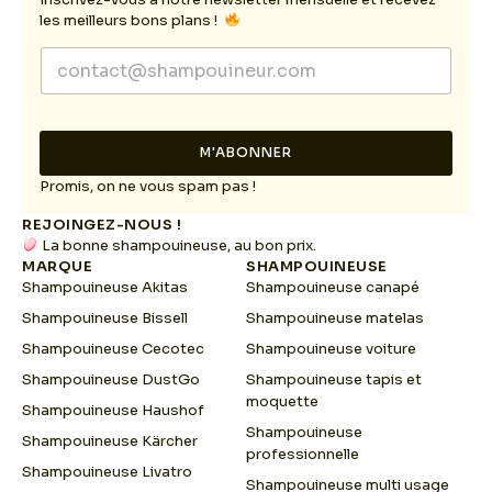
les meilleurs bons plans !
E
E
m
m
a
a
i
i
l
l
E
M'ABONNER
*
m
a
Promis, on ne vous spam pas !
i
REJOINGEZ-NOUS !
l
La bonne shampouineuse, au bon prix.
E
MARQUE
SHAMPOUINEUSE
m
Shampouineuse Akitas
Shampouineuse canapé
a
i
Shampouineuse Bissell
Shampouineuse matelas
l
Shampouineuse Cecotec
Shampouineuse voiture
Shampouineuse DustGo
Shampouineuse tapis et
moquette
Shampouineuse Haushof
Shampouineuse
Shampouineuse Kärcher
professionnelle
Shampouineuse Livatro
Shampouineuse multi usage