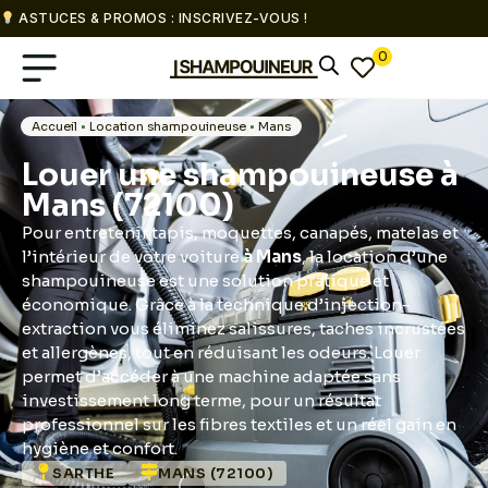
ASTUCES & PROMOS : INSCRIVEZ-VOUS !
0
Accueil
•
Location shampouineuse
•
Mans
Louer une shampouineuse à
Mans (72100)
Pour entretenir tapis, moquettes, canapés, matelas et
l’intérieur de votre voiture
à Mans
, la location d’une
shampouineuse est une solution pratique et
économique. Grâce à la technique d’injection-
extraction vous éliminez salissures, taches incrustées
et allergènes, tout en réduisant les odeurs. Louer
permet d’accéder à une machine adaptée sans
investissement long terme, pour un résultat
professionnel sur les fibres textiles et un réel gain en
hygiène et confort.
SARTHE
MANS (72100)