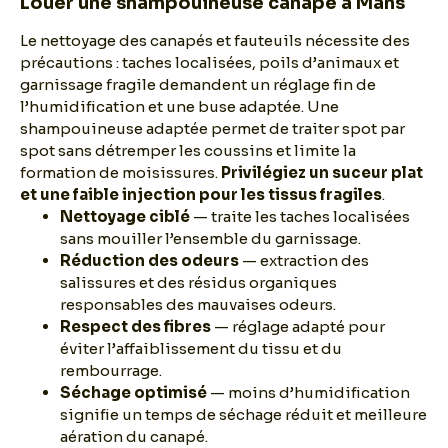
Louer une shampouineuse canapé à Mans
Le nettoyage des canapés et fauteuils nécessite des
précautions : taches localisées, poils d’animaux et
garnissage fragile demandent un réglage fin de
l’humidification et une buse adaptée. Une
shampouineuse adaptée permet de traiter spot par
spot sans détremper les coussins et limite la
formation de moisissures.
Privilégiez un suceur plat
et une faible injection pour les tissus fragiles
.
Nettoyage ciblé
— traite les taches localisées
sans mouiller l’ensemble du garnissage.
Réduction des odeurs
— extraction des
salissures et des résidus organiques
responsables des mauvaises odeurs.
Respect des fibres
— réglage adapté pour
éviter l’affaiblissement du tissu et du
rembourrage.
Séchage optimisé
— moins d’humidification
signifie un temps de séchage réduit et meilleure
aération du canapé.