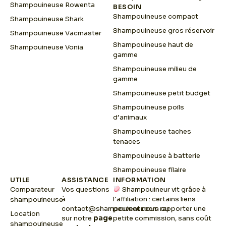
Shampouineuse Rowenta
BESOIN
Shampouineuse compact
Shampouineuse Shark
Shampouineuse gros réservoir
Shampouineuse Vacmaster
Shampouineuse haut de
Shampouineuse Vonia
gamme
Shampouineuse milieu de
gamme
Shampouineuse petit budget
Shampouineuse poils
d’animaux
Shampouineuse taches
tenaces
Shampouineuse à batterie
Shampouineuse filaire
UTILE
ASSISTANCE
INFORMATION
Comparateur
Vos questions
Shampouineur vit grâce à
à
l’affiliation : certains liens
shampouineuse
contact@shampouineur.com
peuvent nous rapporter une
ou
Location
sur notre
page
petite commission, sans coût
shampouineuse