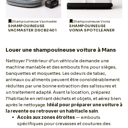
Shampouineuse Vacmaster
Shampouineuse Vonia
SHAMPOUINEUSE
SHAMPOUINEUSE
VACMASTER DSCB2401
VONIA SPOTCLEANER
Louer une shampouineuse voiture à Mans
Nettoyer l’intérieur d’un véhicule demande une
machine maniable et des embouts fins pour sièges,
banquettes et moquettes. Les odeurs de tabac,
animaux ou aliments peuvent être considérablement
réduites par une bonne extraction des salissures et
un traitement adapté. Avant la location, préparez
l’habitacle en retirant déchets et objets, et aérez bien
après le nettoyage.
Idéal pour préparer une voiture à
la revente ou retrouver un habitacle sain
.
Accès aux zones étroites
— embouts
spécifiques pour crevasses et coutures des