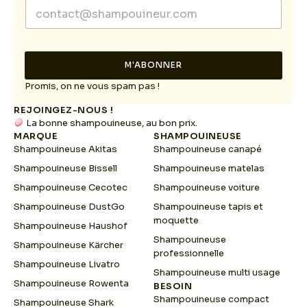
E
m
m
a
a
i
i
l
l
E
M'ABONNER
*
m
a
Promis, on ne vous spam pas !
i
REJOINGEZ-NOUS !
l
La bonne shampouineuse, au bon prix.
*
MARQUE
SHAMPOUINEUSE
Shampouineuse Akitas
Shampouineuse canapé
Shampouineuse Bissell
Shampouineuse matelas
Shampouineuse Cecotec
Shampouineuse voiture
Shampouineuse DustGo
Shampouineuse tapis et
moquette
Shampouineuse Haushof
Shampouineuse
Shampouineuse Kärcher
professionnelle
Shampouineuse Livatro
Shampouineuse multi usage
Shampouineuse Rowenta
BESOIN
Shampouineuse compact
Shampouineuse Shark