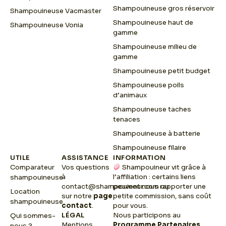
Shampouineuse gros réservoir
Shampouineuse Vacmaster
Shampouineuse haut de
Shampouineuse Vonia
gamme
Shampouineuse milieu de
gamme
Shampouineuse petit budget
Shampouineuse poils
d’animaux
Shampouineuse taches
tenaces
Shampouineuse à batterie
Shampouineuse filaire
UTILE
ASSISTANCE
INFORMATION
Comparateur
Vos questions
Shampouineur vit grâce à
à
l’affiliation : certains liens
shampouineuse
contact@shampouineur.com
peuvent nous rapporter une
ou
Location
sur notre
page
petite commission, sans coût
shampouineuse
contact
.
pour vous.
LÉGAL
Nous participons au
Qui sommes-
Mentions
Programme Partenaires
nous ?