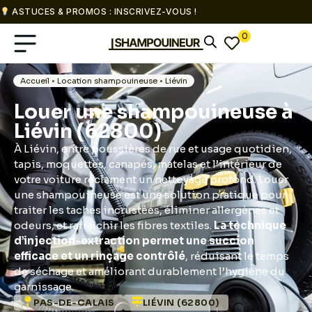
ASTUCES & PROMOS : INSCRIVEZ-VOUS !
0
Accueil
•
Location shampouineuse
•
Liévin
Louer une shampouineuse à
Liévin (62800)
À Liévin, entre poussières de rue et usage quotidien,
tapis, moquettes, canapés, matelas et l’intérieur de
votre voiture réclament un nettoyage profond. Louer
une shampouineuse est une solution pratique pour
traiter les taches incrustées, éliminer allergènes et
odeurs, et rafraîchir les fibres textiles.
La technique
d’injection-extraction permet une succion
efficace et un rinçage contrôlé
, réduisant le temps
de séchage et améliorant durablement l’hygiène du
garnissage.
PAS-DE-CALAIS
LIÉVIN (62800)