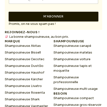
m
m
a
a
i
i
l
l
M'ABONNER
*
E
m
Promis, on ne vous spam pas !
a
REJOINGEZ-NOUS !
i
La bonne shampouineuse, au bon prix.
l
MARQUE
SHAMPOUINEUSE
Shampouineuse Akitas
Shampouineuse canapé
Shampouineuse Bissell
Shampouineuse matelas
Shampouineuse Cecotec
Shampouineuse voiture
Shampouineuse DustGo
Shampouineuse tapis et
moquette
Shampouineuse Haushof
Shampouineuse
Shampouineuse Kärcher
professionnelle
Shampouineuse Livatro
Shampouineuse multi usage
Shampouineuse Rowenta
BESOIN
Shampouineuse compact
Shampouineuse Shark
Shampouineuse gros réservoir
Shampouineuse Vacmaster