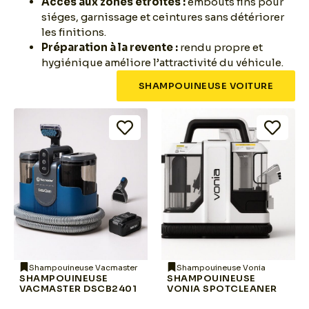
Accès aux zones étroites :
embouts fins pour
siéges, garnissage et ceintures sans détériorer
les finitions.
Préparation à la revente :
rendu propre et
hygiénique améliore l’attractivité du véhicule.
SHAMPOUINEUSE VOITURE
Shampouineuse Vacmaster
Shampouineuse Vonia
SHAMPOUINEUSE
SHAMPOUINEUSE
VACMASTER DSCB2401
VONIA SPOTCLEANER