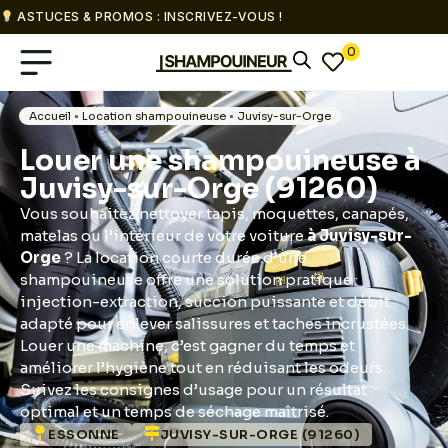
ASTUCES & PROMOS : INSCRIVEZ-VOUS !
0
Accueil
•
Location shampouineuse
•
Juvisy-sur-Orge
Louer une shampouineuse à
Juvisy-sur-Orge (91260)
Vous souhaitez nettoyer tapis, moquettes, canapés,
matelas ou l’intérieur de votre voiture
à Juvisy-sur-
Orge
? La location courte durée d’une
shampouineuse offre une solution pratique :
injection-extraction, succion puissante et débit
adapté pour enlever salissures et taches incrustées.
Louer une machine, c’est gagner du temps et
améliorer l’hygiène tout en réduisant les odeurs.
Suivez les consignes d’usage pour un résultat
optimal et un temps de séchage maîtrisé.
ESSONNE
JUVISY-SUR-ORGE (91260)