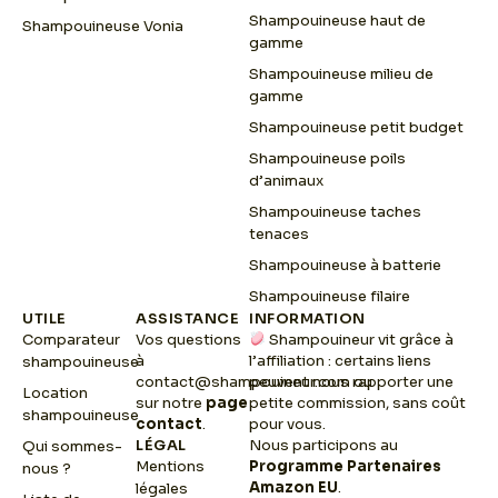
Shampouineuse haut de
Shampouineuse Vonia
gamme
Shampouineuse milieu de
gamme
Shampouineuse petit budget
Shampouineuse poils
d’animaux
Shampouineuse taches
tenaces
Shampouineuse à batterie
Shampouineuse filaire
UTILE
ASSISTANCE
INFORMATION
Comparateur
Vos questions
Shampouineur vit grâce à
à
l’affiliation : certains liens
shampouineuse
contact@shampouineur.com
peuvent nous rapporter une
ou
Location
sur notre
page
petite commission, sans coût
shampouineuse
contact
.
pour vous.
LÉGAL
Nous participons au
Qui sommes-
Mentions
Programme Partenaires
nous ?
Amazon EU
.
légales