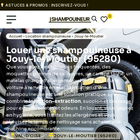
ASTUCES & PROMOS : INSCRIVEZ-VOUS !
0
Accueil
•
Location shampouineuse
•
Jouy-le-Moutier
Louer une shampouineuse à
Jouy-le-Moutier (95280)
Que vous ayez des tapis très fréquentés, des
moquettes pleines de salissures, un canapé tâché, un
matelas chargé d’allergènes ou l’intérieur d’une
voiture à remettre en état, la location d’une
shampouineuse est une solution pratique. Elle
combine
injection-extraction
, succion et brossage
pour extraire saletés et odeurs. En louant, vous gagnez
en hygiène, vous limitez les allergènes et vous
réduisez le temps de nettoyage sans acheter une
machine encombrante.
VAL-D’OISE
JOUY-LE-MOUTIER (95280)