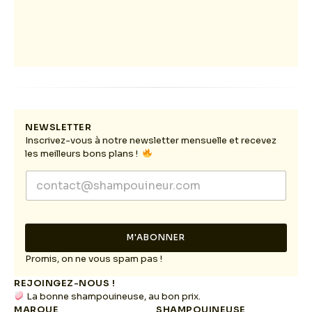
NEWSLETTER
Inscrivez-vous à notre newsletter mensuelle et recevez
les meilleurs bons plans !
*
E
*
m
*
a
i
l
M'ABONNER
*
Promis, on ne vous spam pas !
REJOINGEZ-NOUS !
La bonne shampouineuse, au bon prix.
MARQUE
SHAMPOUINEUSE