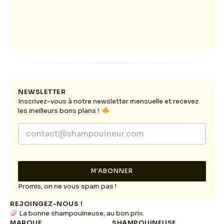
NEWSLETTER
Inscrivez-vous à notre newsletter mensuelle et recevez
les meilleurs bons plans !
*
E
E
m
m
a
a
i
i
l
l
M'ABONNER
*
E
m
Promis, on ne vous spam pas !
a
REJOINGEZ-NOUS !
i
La bonne shampouineuse, au bon prix.
l
MARQUE
SHAMPOUINEUSE