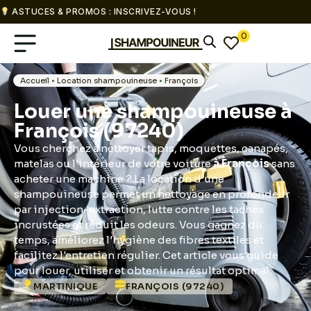
ASTUCES & PROMOS : INSCRIVEZ-VOUS !
0
Accueil
•
Location shampouineuse
•
François
Louer une shampouineuse à
François (97240)
Vous cherchez à nettoyer tapis, moquettes, canapés,
matelas ou l'intérieur de votre voiture
à François
sans
acheter une machine ? La location d'une
shampouineuse permet un nettoyage en profondeur
par injection-extraction, lutte contre les taches
incrustées et réduit les odeurs. Vous gagnez du
temps, améliorez l'hygiène des fibres textiles et
facilitez l'entretien régulier. Cet article vous guide
pour louer, utiliser et obtenir un résultat optimal.
MARTINIQUE
FRANÇOIS (97240)