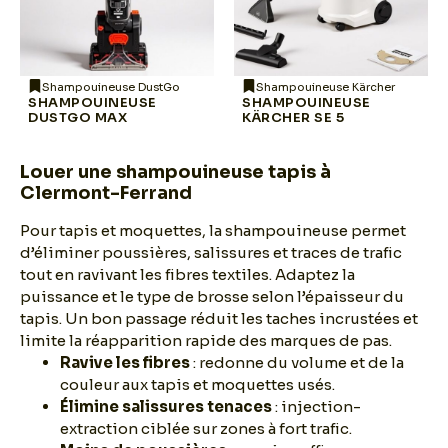
Shampouineuse DustGo
Shampouineuse Kärcher
SHAMPOUINEUSE
SHAMPOUINEUSE
DUSTGO MAX
KÄRCHER SE 5
Louer une shampouineuse tapis à
Clermont-Ferrand
Pour tapis et moquettes, la shampouineuse permet
d’éliminer poussières, salissures et traces de trafic
tout en ravivant les fibres textiles. Adaptez la
puissance et le type de brosse selon l’épaisseur du
tapis. Un bon passage réduit les taches incrustées et
limite la réapparition rapide des marques de pas.
Ravive les fibres
: redonne du volume et de la
couleur aux tapis et moquettes usés.
Élimine salissures tenaces
: injection-
extraction ciblée sur zones à fort trafic.