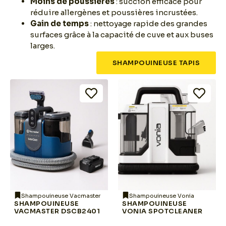
Moins de poussières
: succion efficace pour
réduire allergènes et poussières incrustées.
Gain de temps
: nettoyage rapide des grandes
surfaces grâce à la capacité de cuve et aux buses
larges.
SHAMPOUINEUSE TAPIS
Shampouineuse Vacmaster
Shampouineuse Vonia
SHAMPOUINEUSE
SHAMPOUINEUSE
VACMASTER DSCB2401
VONIA SPOTCLEANER