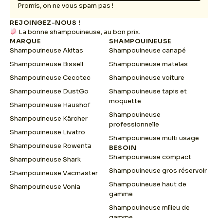
a
Promis, on ne vous spam pas !
i
REJOINGEZ-NOUS !
l
La bonne shampouineuse, au bon prix.
E
MARQUE
SHAMPOUINEUSE
m
Shampouineuse Akitas
Shampouineuse canapé
a
i
Shampouineuse Bissell
Shampouineuse matelas
l
Shampouineuse Cecotec
Shampouineuse voiture
Shampouineuse DustGo
Shampouineuse tapis et
moquette
Shampouineuse Haushof
Shampouineuse
Shampouineuse Kärcher
professionnelle
Shampouineuse Livatro
Shampouineuse multi usage
Shampouineuse Rowenta
BESOIN
Shampouineuse compact
Shampouineuse Shark
Shampouineuse gros réservoir
Shampouineuse Vacmaster
Shampouineuse haut de
Shampouineuse Vonia
gamme
Shampouineuse milieu de
gamme