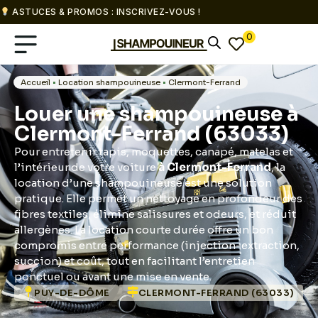
ASTUCES & PROMOS : INSCRIVEZ-VOUS !
0
Accueil
•
Location shampouineuse
•
Clermont-Ferrand
Louer une shampouineuse à
Clermont-Ferrand (63033)
Pour entretenir tapis, moquettes, canapé, matelas et
l’intérieur de votre voiture
à Clermont-Ferrand
, la
location d’une shampouineuse est une solution
pratique. Elle permet un nettoyage en profondeur des
fibres textiles, élimine salissures et odeurs, et réduit
allergènes. La location courte durée offre un bon
compromis entre performance (injection-extraction,
succion) et coût, tout en facilitant l’entretien
ponctuel ou avant une mise en vente.
PUY-DE-DÔME
CLERMONT-FERRAND (63033)