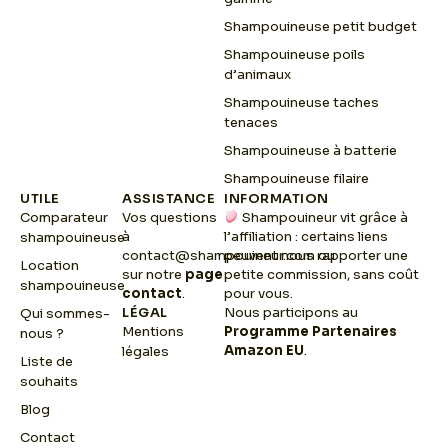
Shampouineuse petit budget
Shampouineuse poils
d’animaux
Shampouineuse taches
tenaces
Shampouineuse à batterie
Shampouineuse filaire
UTILE
ASSISTANCE
INFORMATION
Comparateur
Vos questions
Shampouineur vit grâce à
à
l’affiliation : certains liens
shampouineuse
contact@shampouineur.com
peuvent nous rapporter une
ou
Location
sur notre
page
petite commission, sans coût
shampouineuse
contact
.
pour vous.
LÉGAL
Nous participons au
Qui sommes-
Mentions
Programme Partenaires
nous ?
Amazon EU
.
légales
Liste de
souhaits
Blog
Contact