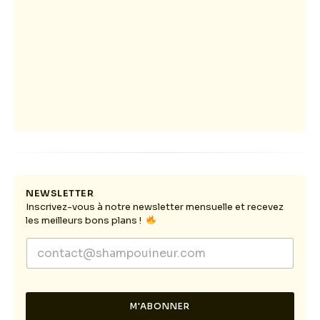
NEWSLETTER
Inscrivez-vous à notre newsletter mensuelle et recevez
les meilleurs bons plans !
E
E
m
m
a
a
i
i
l
l
E
M'ABONNER
*
m