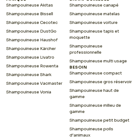
m
Shampouineuse Akitas
Shampouineuse canapé
a
i
Shampouineuse Bissell
Shampouineuse matelas
l
Shampouineuse Cecotec
Shampouineuse voiture
Shampouineuse DustGo
Shampouineuse tapis et
moquette
Shampouineuse Haushof
Shampouineuse
Shampouineuse Kärcher
professionnelle
Shampouineuse Livatro
Shampouineuse multi usage
Shampouineuse Rowenta
BESOIN
Shampouineuse compact
Shampouineuse Shark
Shampouineuse gros réservoir
Shampouineuse Vacmaster
Shampouineuse haut de
Shampouineuse Vonia
gamme
Shampouineuse milieu de
gamme
Shampouineuse petit budget
Shampouineuse poils
d’animaux