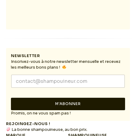
NEWSLETTER
Inscrivez-vous à notre newsletter mensuelle et recevez
les meilleurs bons plans !
E
E
m
m
a
a
i
i
l
l
E
M'ABONNER
*
m
a
Promis, on ne vous spam pas !
i
REJOINGEZ-NOUS !
l
La bonne shampouineuse, au bon prix.
E
MARQUE
SHAMPOUINEUSE