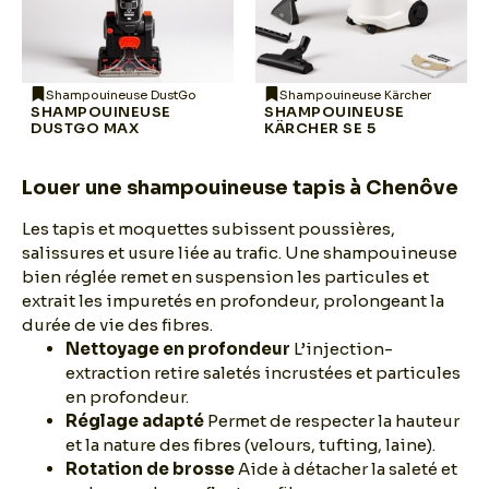
Shampouineuse DustGo
Shampouineuse Kärcher
SHAMPOUINEUSE
SHAMPOUINEUSE
DUSTGO MAX
KÄRCHER SE 5
Louer une shampouineuse tapis à Chenôve
Les tapis et moquettes subissent poussières,
salissures et usure liée au trafic. Une shampouineuse
bien réglée remet en suspension les particules et
extrait les impuretés en profondeur, prolongeant la
durée de vie des fibres.
Nettoyage en profondeur
L’injection-
extraction retire saletés incrustées et particules
en profondeur.
Réglage adapté
Permet de respecter la hauteur
et la nature des fibres (velours, tufting, laine).
Rotation de brosse
Aide à détacher la saleté et