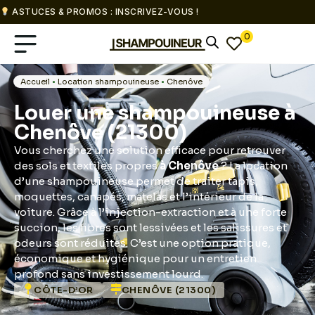
ASTUCES & PROMOS : INSCRIVEZ-VOUS !
0
Accueil
•
Location shampouineuse
•
Chenôve
Louer une shampouineuse à
Chenôve (21300)
Vous cherchez une solution efficace pour retrouver
des sols et textiles propres
à Chenôve
? La location
d’une shampouineuse permet de traiter tapis,
moquettes, canapés, matelas et l’intérieur de la
voiture. Grâce à l’injection-extraction et à une forte
succion, les fibres sont lessivées et les salissures et
odeurs sont réduites. C’est une option pratique,
économique et hygiénique pour un entretien
profond sans investissement lourd.
CÔTE-D’OR
CHENÔVE (21300)