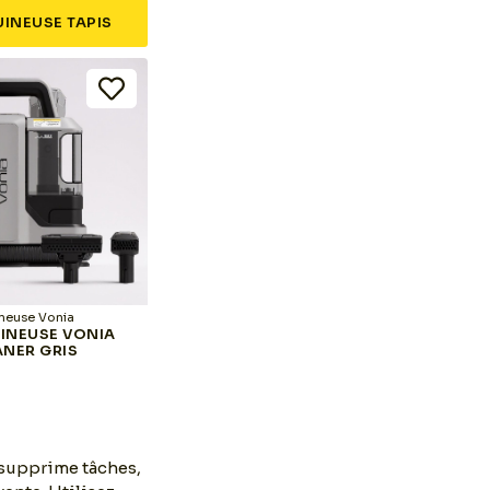
INEUSE TAPIS
neuse Vonia
Shampouineuse Haushof
Sh
INEUSE VONIA
SHAMPOUINEUSE
SHA
NER GRIS
HAUSHOF STAINZAPPER
HAU
AIR
 supprime tâches,