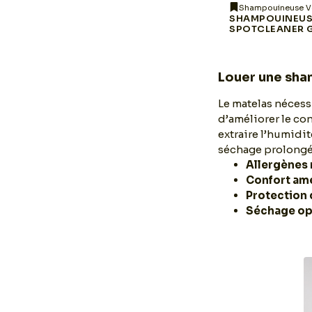
Shampouineuse Vacmaster
Shampouineuse V
SHAMPOUINEUSE
SHAMPOUINEUS
ER
VACMASTER SCB0501
SPOTCLEANER 
Louer une sha
Le matelas nécessi
d’améliorer le co
extraire l’humidit
séchage prolongé 
Allergènes 
Confort am
Protection 
Séchage op