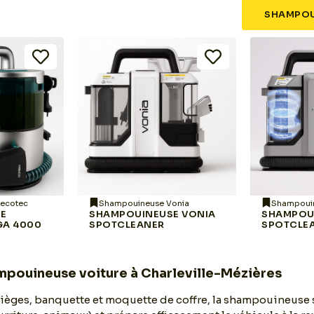
SHAMPOU
ecotec
Shampouineuse Vonia
Shampoui
SE
SHAMPOUINEUSE VONIA
SHAMPOU
GA 4000
SPOTCLEANER
SPOTCLEA
mpouineuse voiture à Charleville-Mézières
 sièges, banquette et moquette de coffre, la shampouineuse