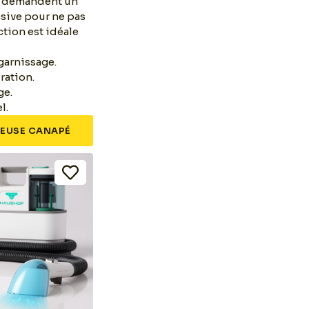
ux demandent un
ssive pour ne pas
ction est idéale
garnissage.
iration.
ge.
l.
EUSE CANAPÉ