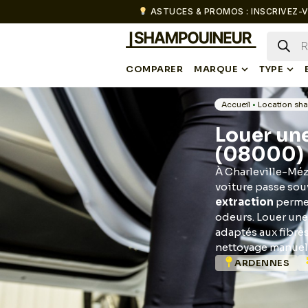
ASTUCES & PROMOS : INSCRIVEZ-V
COMPARER
MARQUE
TYPE
Accueil
•
Location sh
Louer un
(08000)
À Charleville-Mézi
voiture passe sou
extraction
permet
odeurs. Louer une
adaptés aux fibre
nettoyage manuel
ARDENNES