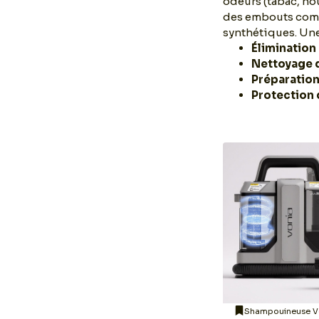
odeurs (tabac, nou
des embouts compa
synthétiques. Une
Élimination
Nettoyage 
Préparation
Protection 
Shampouineuse Vacmaster
Shampouineuse V