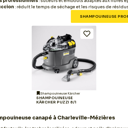
s professionnels
: suceurs et embouts adaptés aux fibres é
uccion
: réduit le temps de séchage et les risques de résidus
SHAMPOUINEUSE PROF
Shampouineuse Kärcher
SHAMPOUINEUSE
KÄRCHER PUZZI 8/1
mpouineuse canapé à Charleville-Mézières