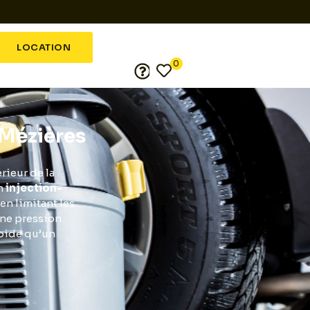
LOCATION
0
-Mézières
rieur de la
en
injection-
en limitant les
une pression
apide qu’un