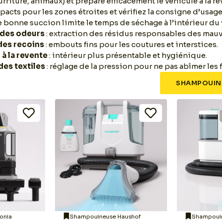
rriture, animaux) et prépare efficacement le véhicule à la re
cts pour les zones étroites et vérifiez la consigne d’usage
 bonne succion limite le temps de séchage à l’intérieur du 
 des odeurs
: extraction des résidus responsables des mauv
des recoins
: embouts fins pour les coutures et interstices.
 à la revente
: intérieur plus présentable et hygiénique.
des textiles
: réglage de la pression pour ne pas abîmer les f
SHAMPOUIN
onia
Shampouineuse Haushof
Shampoui