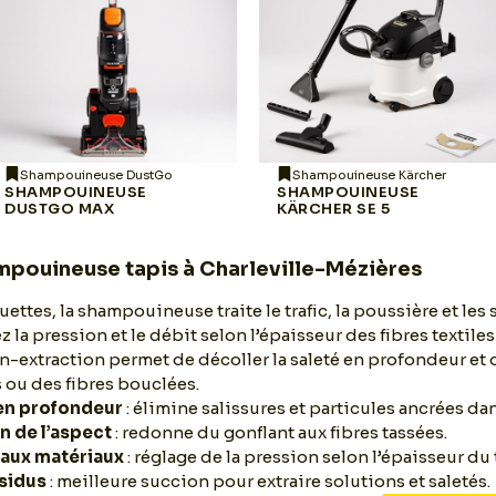
Shampouineuse DustGo
Shampouineuse Kärcher
SHAMPOUINEUSE
SHAMPOUINEUSE
DUSTGO MAX
KÄRCHER SE 5
mpouineuse tapis à Charleville-Mézières
ettes, la shampouineuse traite le trafic, la poussière et les 
z la pression et le débit selon l’épaisseur des fibres textiles
on-extraction permet de décoller la saleté en profondeur et d
s ou des fibres bouclées.
en profondeur
: élimine salissures et particules ancrées dan
n de l’aspect
: redonne du gonflant aux fibres tassées.
 aux matériaux
: réglage de la pression selon l’épaisseur du 
sidus
: meilleure succion pour extraire solutions et saletés.