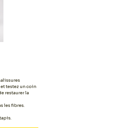
salissures
 et testez un coin
e restaurer la
s les fibres.
tapis.