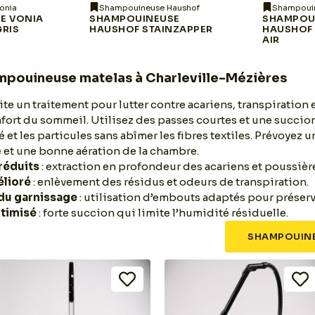
onia
Shampouineuse Haushof
Shampoui
E VONIA
SHAMPOUINEUSE
SHAMPOU
GRIS
HAUSHOF STAINZAPPER
HAUSHOF 
AIR
mpouineuse matelas à Charleville-Mézières
te un traitement pour lutter contre acariens, transpiration e
nfort du sommeil. Utilisez des passes courtes et une succi
é et les particules sans abîmer les fibres textiles. Prévoyez 
et une bonne aération de la chambre.
réduits
: extraction en profondeur des acariens et poussièr
élioré
: enlèvement des résidus et odeurs de transpiration.
du garnissage
: utilisation d’embouts adaptés pour préserve
timisé
: forte succion qui limite l’humidité résiduelle.
SHAMPOUINE