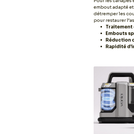
Pour les canapés 
embout adapté et 
détremper les cou
pour restaurer l’a
Traitement 
Embouts sp
Réduction 
Rapidité d’