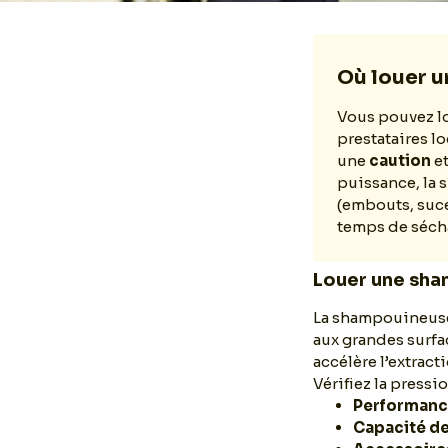
Où louer u
Vous pouvez l
prestataires l
une
caution
et
puissance, la s
(embouts, suc
temps de sécha
Louer une sha
La shampouineuse 
aux grandes surfac
accélère l’extract
Vérifiez la press
Performanc
Capacité d