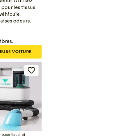
vente. Utilisez
 pour les tissus
véhicule.
aises odeurs.
ibres.
EUSE VOITURE
neuse Haushof
Shampouineuse Haushof
Sh