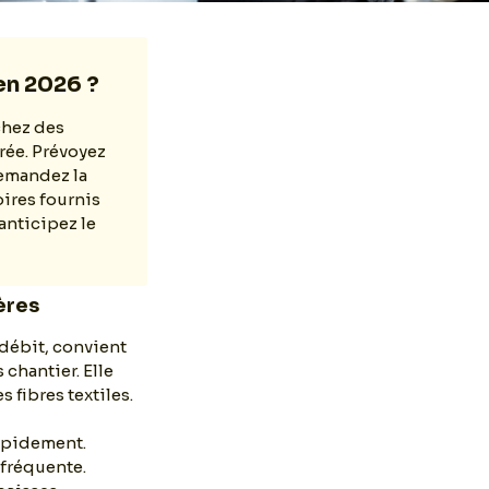
en 2026 ?
chez des
rée. Prévoyez
 Demandez la
oires fournis
 anticipez le
ères
débit, convient
 chantier. Elle
s fibres textiles.
rapidement.
 fréquente.