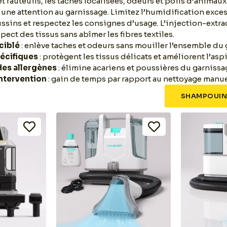
et fauteuils, les taches localisées, odeurs et poils d’anima
une attention au garnissage. Limitez l’humidification exce
ssins et respectez les consignes d’usage. L’injection-extra
spect des tissus sans abîmer les fibres textiles.
ciblé
: enlève taches et odeurs sans mouiller l’ensemble du 
écifiques
: protègent les tissus délicats et améliorent l’asp
des allergènes
: élimine acariens et poussières du garnissa
intervention
: gain de temps par rapport au nettoyage manue
SHAMPOUIN