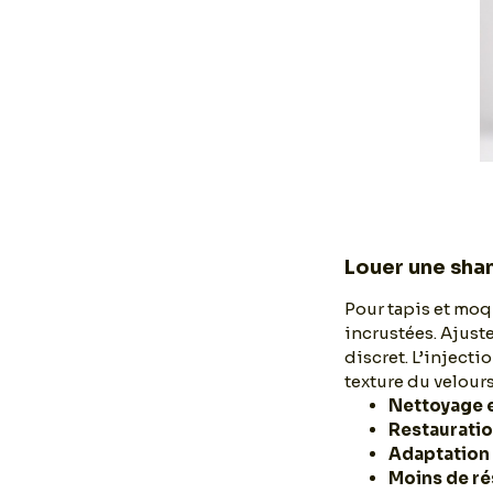
Louer une sha
Pour tapis et moqu
incrustées. Ajuste
discret. L’injecti
texture du velour
Nettoyage 
Restauratio
Adaptation
Moins de ré