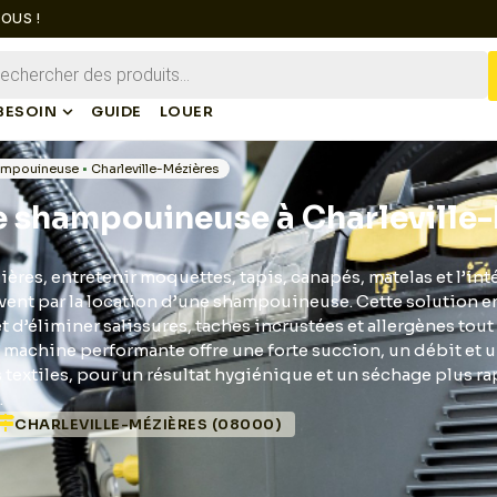
OUS !
BESOIN
GUIDE
LOUER
ampouineuse
•
Charleville-Mézières
e shampouineuse à Charleville
ères, entretenir moquettes, tapis, canapés, matelas et l’inté
vent par la location d’une shampouineuse. Cette solution 
 d’éliminer salissures, taches incrustées et allergènes tout 
 machine performante offre une forte succion, un débit et 
s textiles, pour un résultat hygiénique et un séchage plus r
.
CHARLEVILLE-MÉZIÈRES (08000)