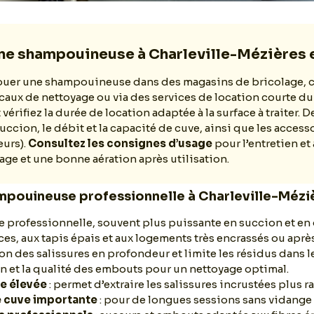
ne shampouineuse à Charleville-Mézières 
ouer une shampouineuse dans des magasins de bricolage, 
ocaux de nettoyage ou via des services de location courte du
 vérifiez la durée de location adaptée à la surface à traiter.
uccion, le débit et la capacité de cuve, ainsi que les access
eurs).
Consultez les consignes d’usage
pour l’entretien et
ge et une bonne aération après utilisation.
mpouineuse professionnelle à Charleville-Mézi
professionnelle, souvent plus puissante en succion et en 
es, aux tapis épais et aux logements très encrassés ou après
ion des salissures en profondeur et limite les résidus dans le
ion et la qualité des embouts pour un nettoyage optimal.
e élevée
: permet d’extraire les salissures incrustées plus 
e cuve importante
: pour de longues sessions sans vidange