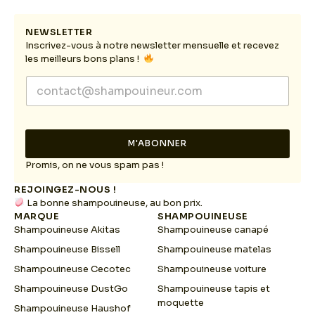
NEWSLETTER
Inscrivez-vous à notre newsletter mensuelle et recevez
les meilleurs bons plans !
E
E
m
m
a
a
i
i
l
l
E
M'ABONNER
*
m
a
Promis, on ne vous spam pas !
i
REJOINGEZ-NOUS !
l
La bonne shampouineuse, au bon prix.
E
MARQUE
SHAMPOUINEUSE
m
Shampouineuse Akitas
Shampouineuse canapé
a
i
Shampouineuse Bissell
Shampouineuse matelas
l
Shampouineuse Cecotec
Shampouineuse voiture
Shampouineuse DustGo
Shampouineuse tapis et
moquette
Shampouineuse Haushof