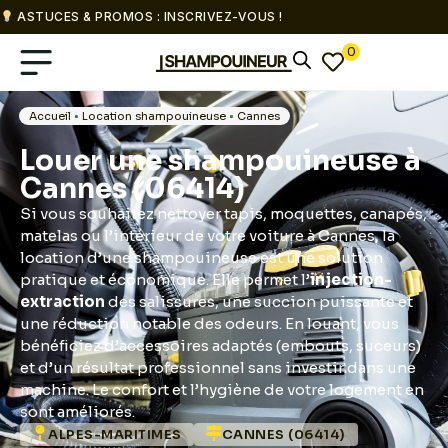
ASTUCES & PROMOS : INSCRIVEZ-VOUS !
0
Accueil
•
Location shampouineuse
•
Cannes
Louer une shampouineuse à
Cannes (06414)
Si vous souhaitez nettoyer tapis, moquettes, canapés,
matelas ou l’intérieur de votre voiture à Cannes, la
location d’une shampouineuse est une solution
pratique et économique. Elle permet l’
injection-
extraction
des salissures, une succion puissante et
une réduction notable des odeurs. En louant, vous
bénéficiez d’accessoires adaptés (embouts, suceurs)
et d’un résultat professionnel sans investir dans une
machine. Le confort et l’hygiène de votre logement en
sont améliorés.
ALPES-MARITIMES
CANNES (06414)