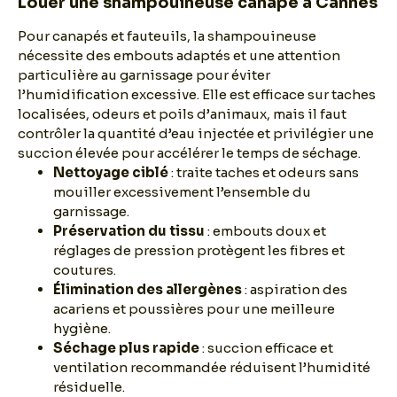
Louer une shampouineuse canapé à Cannes
Pour canapés et fauteuils, la shampouineuse
nécessite des embouts adaptés et une attention
particulière au garnissage pour éviter
l’humidification excessive. Elle est efficace sur taches
localisées, odeurs et poils d’animaux, mais il faut
contrôler la quantité d’eau injectée et privilégier une
succion élevée pour accélérer le temps de séchage.
Nettoyage ciblé
: traite taches et odeurs sans
mouiller excessivement l’ensemble du
garnissage.
Préservation du tissu
: embouts doux et
réglages de pression protègent les fibres et
coutures.
Élimination des allergènes
: aspiration des
acariens et poussières pour une meilleure
hygiène.
Séchage plus rapide
: succion efficace et
ventilation recommandée réduisent l’humidité
résiduelle.