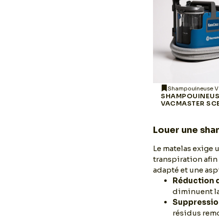
Shampouineuse Haushof
Shampouineuse V
IA
SHAMPOUINEUSE
SHAMPOUINEU
HAUSHOF STAINZAPPER
VACMASTER SC
Louer une sha
Le matelas exige u
transpiration afi
adapté et une aspi
Réduction d
diminuent la
Suppression
résidus remo