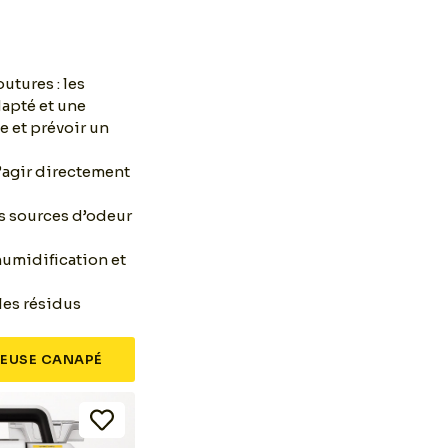
utures : les
dapté et une
e et prévoir un
’agir directement
les sources d’odeur
-humidification et
 les résidus
EUSE CANAPÉ