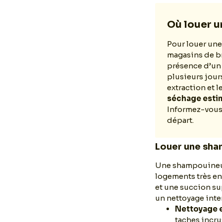
Où louer 
Pour louer une
magasins de br
présence d’un 
plusieurs jour
extraction et 
séchage esti
Informez-vous 
départ.
Louer une sha
Une shampouineuse
logements très en
et une succion su
un nettoyage inte
Nettoyage 
taches incru