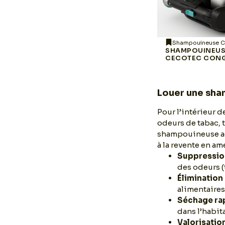
Shampouineuse Cecotec
Shampouineuse C
SHAMPOUINEUSE
SHAMPOUINEU
00
CECOTEC CONGA
CECOTEC CON
INFINITY
Louer une sha
Pour l’intérieur 
odeurs de tabac, 
shampouineuse ada
à la revente en am
Suppressio
des odeurs (
Élimination
alimentaires
Séchage ra
dans l’habit
Valorisation