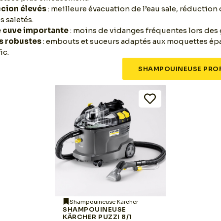
ccion élevés
: meilleure évacuation de l’eau sale, réductio
 saletés.
e cuve importante
: moins de vidanges fréquentes lors des 
s robustes
: embouts et suceurs adaptés aux moquettes épa
ic.
SHAMPOUINEUSE PROF
Shampouineuse Kärcher
SHAMPOUINEUSE
KÄRCHER PUZZI 8/1