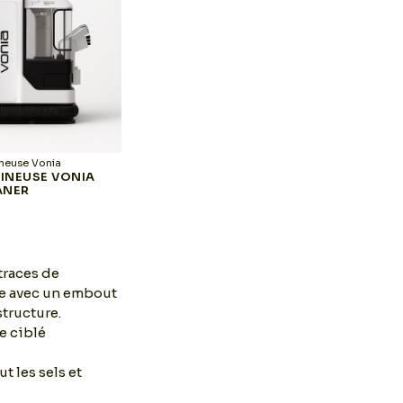
neuse Vonia
Shampouineuse Vonia
Sh
INEUSE VONIA
SHAMPOUINEUSE VONIA
SHA
ANER
SPOTCLEANER GRIS
HAU
 traces de
ise avec un embout
structure.
e ciblé
t les sels et