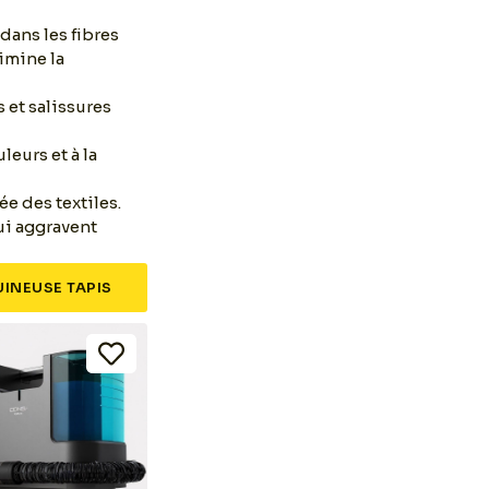
dans les fibres
limine la
s et salissures
leurs et à la
e des textiles.
ui aggravent
INEUSE TAPIS