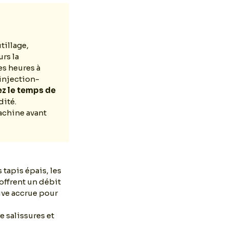
tillage,
rs la
es heures à
’injection-
z le temps de
dité.
machine avant
tapis épais, les
offrent un débit
uve accrue pour
e salissures et