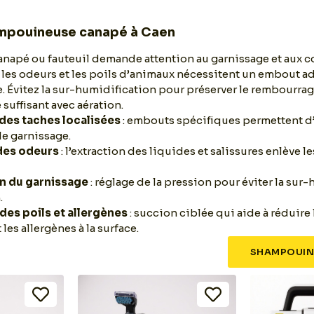
ampouineuse canapé à Caen
anapé ou fauteuil demande attention au garnissage et aux co
, les odeurs et les poils d’animaux nécessitent un embout a
. Évitez la sur-humidification pour préserver le rembourrag
suffisant avec aération.
des taches localisées
: embouts spécifiques permettent d
le garnissage.
des odeurs
: l’extraction des liquides et salissures enlève 
n du garnissage
: réglage de la pression pour éviter la sur
.
 des poils et allergènes
: succion ciblée qui aide à réduire
les allergènes à la surface.
SHAMPOUIN