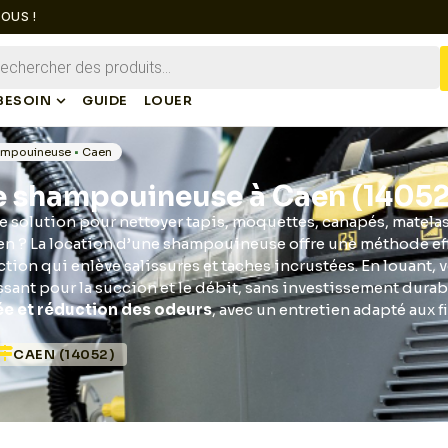
OUS !
BESOIN
GUIDE
LOUER
ampouineuse
•
Caen
e shampouineuse à Caen (14052
 solution pour nettoyer tapis, moquettes, canapés, matelas 
aen ? La location d’une shampouineuse offre une méthode ef
tion qui enlève salissures et taches incrustées. En louant, 
ssant pour la succion et le débit, sans investissement durab
ée et réduction des odeurs
, avec un entretien adapté aux f
CAEN (14052)