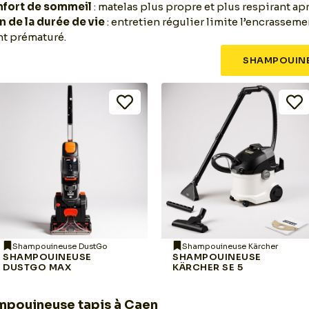
nfort de sommeil
: matelas plus propre et plus respirant ap
n de la durée de vie
: entretien régulier limite l’encrasseme
nt prématuré.
SHAMPOUINE
Shampouineuse DustGo
Shampouineuse Kärcher
SHAMPOUINEUSE
SHAMPOUINEUSE
DUSTGO MAX
KÄRCHER SE 5
mpouineuse tapis à Caen