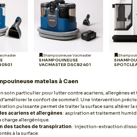
acmaster
Shampouineuse Vacmaster
Shampoui
SE
SHAMPOUINEUSE
SHAMPOU
B0501
VACMASTER DSCB2401
SPOTCLE
mpouineuse matelas à Caen
n soin particulier pour lutter contre acariens, allergènes et
n d’améliorer le confort de sommeil. Une intervention préc
ration puissante permet de traiter la surface sans altérer la 
es acariens et allergènes
: aspiration et traitement humid
 charge allergénique.
 des taches de transpiration
: injection-extraction dissou
ntés à la surface.