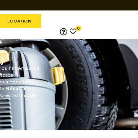
LOCATION
0
)
ou l’intérieur de
ficace
vous bénéficiez
le.
Résultat :
ibres textiles de