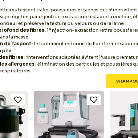
ttes subissent trafic, poussières et taches qui s’incrustent 
yage régulier par injection-extraction restaure la couleur, é
ndeur et préserve la texture du velours ou de la laine.
rofond des fibres
: l’injection-extraction retire poussière
ans la masse.
n de l’aspect
: le traitement redonne de l’uniformité aux cou
 pile.
des fibres
: interventions adaptées évitent l’usure prématuré
des allergènes
: élimination des particules et poussières q
 respiratoires.
SHAMPOU