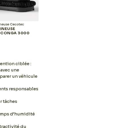
neuse Cecotec
Shampouineuse Cecotec
Sh
INEUSE
SHAMPOUINEUSE
SHA
 CONGA 3000
CECOTEC CONGA 7000
CE
INFI
ention ciblée :
 avec une
parer un véhicule
gents responsables
er tâches
temps d’humidité
tractivité du