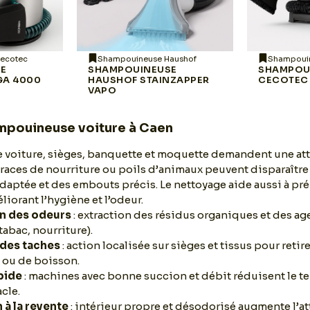
ecotec
Shampouineuse Haushof
Shampoui
SE
SHAMPOUINEUSE
SHAMPOU
GA 4000
HAUSHOF STAINZAPPER
CECOTEC
VAPO
mpouineuse voiture à Caen
de voiture, sièges, banquette et moquette demandent une att
traces de nourriture ou poils d’animaux peuvent disparaître
ptée et des embouts précis. Le nettoyage aide aussi à pré
éliorant l’hygiène et l’odeur.
n des odeurs
: extraction des résidus organiques et des a
tabac, nourriture).
 des taches
: action localisée sur sièges et tissus pour retir
 ou de boisson.
pide
: machines avec bonne succion et débit réduisent le 
acle.
 à la revente
: intérieur propre et désodorisé augmente l’at