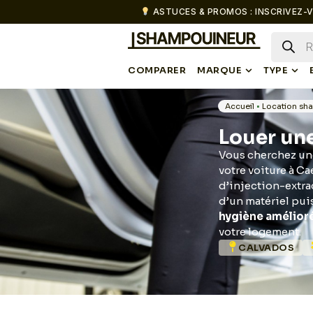
ASTUCES & PROMOS : INSCRIVEZ-V
COMPARER
MARQUE
TYPE
Accueil
•
Location sh
Louer un
Vous cherchez une
votre voiture à C
d’injection-extrac
d’un matériel pui
hygiène amélior
votre logement.
CALVADOS