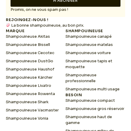
M'ABONNER
*
E
m
Promis, on ne vous spam pas !
a
REJOINGEZ-NOUS !
i
La bonne shampouineuse, au bon prix.
l
MARQUE
SHAMPOUINEUSE
Shampouineuse Akitas
Shampouineuse canapé
Shampouineuse Bissell
Shampouineuse matelas
Shampouineuse Cecotec
Shampouineuse voiture
Shampouineuse DustGo
Shampouineuse tapis et
moquette
Shampouineuse Haushof
Shampouineuse
Shampouineuse Kärcher
professionnelle
Shampouineuse Livatro
Shampouineuse multi usage
Shampouineuse Rowenta
BESOIN
Shampouineuse compact
Shampouineuse Shark
Shampouineuse gros réservoir
Shampouineuse Vacmaster
Shampouineuse haut de
Shampouineuse Vonia
gamme
Shampouineuse milieu de