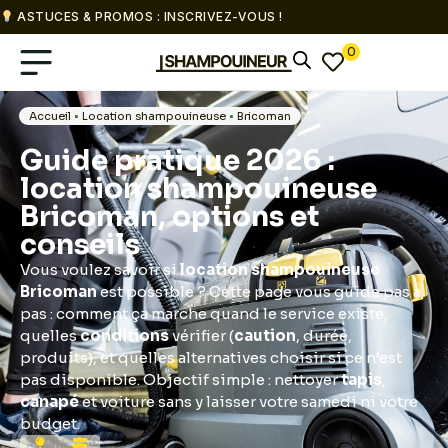
ASTUCES & PROMOS : INSCRIVEZ-VOUS !
0
Accueil
•
Location shampouineuse
•
Bricoman
Guide pratique 2026 :
location shampouineuse
Bricoman, options et
conseils
Vous voulez savoir si
location shampouineuse
Bricoman
est possible ? Cette page vous guide pas à
pas : comment ça marche quand le service existe,
quelles
conditions
vérifier (
caution
, durée,
produits), et quelles alternatives choisir si ce n’est
pas disponible. Objectif simple : nettoyer
tapis
,
canapé
et voiture sans y laisser votre samedi ni votre
budget.