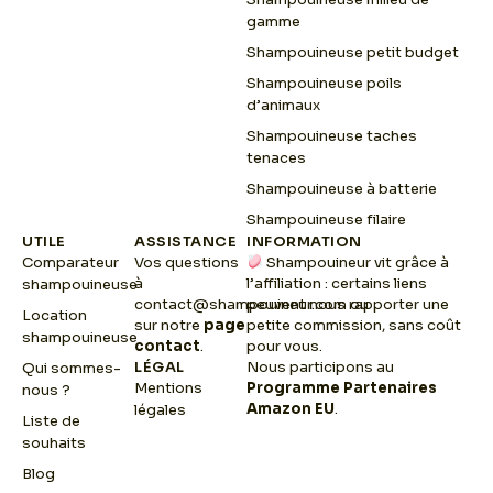
gamme
Shampouineuse petit budget
Shampouineuse poils
d’animaux
Shampouineuse taches
tenaces
Shampouineuse à batterie
Shampouineuse filaire
UTILE
ASSISTANCE
INFORMATION
Comparateur
Vos questions
Shampouineur vit grâce à
à
l’affiliation : certains liens
shampouineuse
contact@shampouineur.com
peuvent nous rapporter une
ou
Location
sur notre
page
petite commission, sans coût
shampouineuse
contact
.
pour vous.
LÉGAL
Nous participons au
Qui sommes-
Mentions
Programme Partenaires
nous ?
Amazon EU
.
légales
Liste de
souhaits
Blog