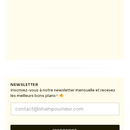
NEWSLETTER
Inscrivez-vous à notre newsletter mensuelle et recevez
les meilleurs bons plans !
*
E
E
m
m
a
a
i
i
l
l